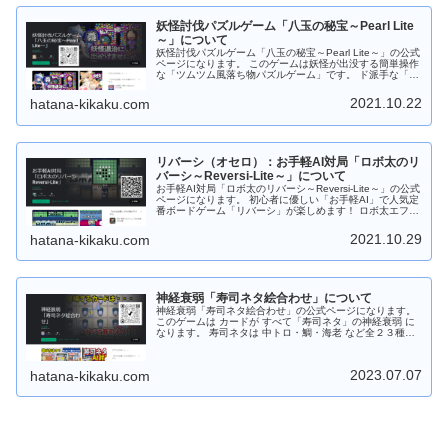
までダウンロードなしでＰＣのブラウザで遊べます。 もち
ろんフリーソフトです。応援、よろしくお願いします。
妖怪討伐パズルゲーム「八玉の秘宝～Pearl Lite
～」について
妖怪討伐パズルゲーム「八玉の秘宝～Pearl Lite～」の公式
ページになります。 このゲームは妖怪が出没する簡単操作
な「ツムツム風落ち物パズルゲーム」です。 ド派手な「宝
玉スキル」やパズル力を駆使して攻略しよう！ すき間時間
にサックと遊べますので 是非是非、お試しください。 ゲ
2021.10.22
hatana-kikaku.com
ーム中は８種類の宝玉（パール）が落ちてきますので同じ
種類の宝玉（パール）を３つ以上つなげてください。 ４つ
以上つなげると時限爆弾が発動します。時限爆弾はタップ
することで手動で爆発させることもできます。 さらに時限
爆弾が爆発すると近くにある時限爆弾も連鎖爆発します。
リバーシ（オセロ）：お手軽AI対局「ロボ太のリ
宝玉の他に特殊宝玉（２～３色変換）、跳玉（パンチ）、
妖玉があります。 「宝玉スキル：焔」は超強力！！発動す
バーシ～Reversi-Lite～」について
ると同じ色の「宝玉」をまとめて消します。 Android版は
お手軽AI対局「ロボ太のリバーシ～Reversi-Lite～」の公式
「Google Play ストア」からダウンロードしてから遊ぶこ
ページになります。 初心者に優しい「お手軽AI」で人気定
とができます。 Web版はダウンロードなしでＰＣのブラウ
番ボードゲーム「リバーシ」が楽しめます！ ロボ太エフェ
ザで遊ぶことができます。 もちろんフリーソフトです。応
クト、ロボ太ツィートがおもしろい！など他のリバーシに
援、よろしくお願いします。
はない要素あり！ あなたを飽きさせません！ 通勤・通学
2021.10.29
hatana-kikaku.com
中にサクッと短時間で遊べますので 是非是非、お試しくだ
さい。 対戦はAIのみで強さは初級～中級程度。全部で１６
段階！！ レベル９～１６では 「リバーシ大好き妖精（シ
ンシア）」が降臨します！ 今後も改良を加えて「ロボ太-
AI」を強化！上級者でも満足できるレベルに調整しようと
神経衰弱「寿司ネタ絵合わせ」について
思っています。 Android版の場合は「Google Play スト
ア」からダウンロードしてから遊ぶことができます。 Web
神経衰弱「寿司ネタ絵合わせ」の公式ページになります。
版の場合はダウンロードなしでＰＣのブラウザで遊ぶこと
このゲームは カードが すべて「寿司ネタ」の神経衰弱 に
ができます。 もちろんフリーソフトです。応援、よろしく
なります。 寿司ネタは 中トロ・鯛・海老 など全２３種。
お願いします。
１プレイモードでゲーム開始時は１０種。 １０ステージク
リア毎に １枚ずつネタカードを追加！！（最大：１３０ス
テージまで） AI対局モードでは初めから全２３種、登場し
2023.07.07
hatana-kikaku.com
ます。 遊び方は２つ！ １プレイモードとAI対局モード。
・１プレイモードは 「制限時間との闘い！」 ・AI対局モ
ードは 「AIと記憶力勝負！」 難易度は 初級から上級。 ラ
クラク片手で簡単操作！ ゲーム中はカードをタップするだ
け！ 難しい操作はありません。 自分のペースで遊べま
す。 お寿司屋さんに出かける前にちょいプレイ！！ テン
ション・アゲアゲで出かけよう！！ Android版の場合は