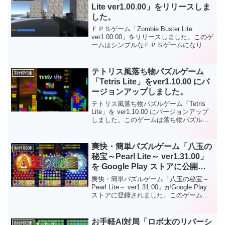
Lite ver1.00.00」をリリースしま
した。
ＦＰＳゲーム「Zombie Buster Lite
ver1.00.00」をリリースしました。このゲ
ームはシンプルなＦＰＳゲームになりま
す。ゲーム中はゾンビが襲ってきますの
で銃で応戦してください。ダウンロード
なしでPCのブラウザで遊ぶことができま
テトリス風落ち物パズルゲーム
制作関連
す。もちろんフリーソフトです。
「Tetris Lite」をver1.10.00 にバ
ージョンアップしました。
テトリス風落ち物パズルゲーム「Tetris
Lite」を ver1.10.00 にバージョンアップ
しました。このゲームは落ち物パズルゲ
ームの定番「テトリス風パズルゲーム」
になります。主なバージョンアップ内容
は次のとおりになります。「BGM・効果
爽快・簡単パズルゲーム「八玉の
制作関連
音」をつけました。もちろん「BGM・効
秘宝～Pearl Lite～ ver1.31.00」
果音」が不要な場合にはミュート機能を
を Google Play ストアに公開し
つけましたのでご利用ください。ゲーム
ました。
の難易度を示すレベル表示やクリアした
爽快・簡単パズルゲーム「八玉の秘宝～
ライン数の表示などゲームバランスを調
Pearl Lite～ ver1.31.00」がGoogle Play
整しました。画面左側に「次のミノブロ
ストアに登録されました。このゲームは
ック」を表示。まとめてライン消しなど
「ツムツム風落ち物パズルゲーム」で
の戦略にご利用ください。 殺風景だった
す。ゲーム中は８種類の宝玉（パール）
「タイトル」画面を変更しました。 Unity
が落ちてきますので同じ種類の宝玉（パ
お手軽AI対局「ロボ太のリバーシ
制作関連
バージョンを「ver2020.3.15f2」にアップ