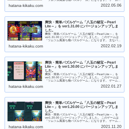
は８種類の宝玉（パール）が落ちてきますので同じ種類の
2022.05.06
hatana-kikaku.com
宝玉（パール）を３つ以上つなげてください。 主なバージ
ョンアップ内容は次のとおりになります。 「ログインボー
ナス」を実装しました。毎日、ログインして「ログインボ
ーナス」をゲットしよう。 「宝玉スキル」を複数保存でき
るようにしました。 ゲームを続きからできるようにしまし
爽快・簡単パズルゲーム「八玉の秘宝～Pearl
た。 細かい機能改善および不具合を修正しました。
Android版は「Google Play ストア」からダウンロードし
Lite～」を ver1.31.00 にバージョンアップしま
てから遊ぶことができます。 Web版はダウンロードなしで
した。
ＰＣのブラウザで遊ぶことができます。 もちろんフリーソ
爽快・簡単パズルゲーム「八玉の秘宝～Pearl Lite～」を
フトです。応援、よろしくお願いします。
ver1.31.00 にバージョンアップしました。 このゲームは
「ツムツム風落ち物パズルゲーム」になります。 主なバー
ジョンアップ内容は次のとおりになります。 「宝玉」を長
2022.02.19
hatana-kikaku.com
くつなげるほど高得点をとれるように変更しました。 「宝
玉スキル」の補充について調整しました。 レベルアップ時
に「メイン画面」の背景を切り替わるように変更しまし
た。 BGM、効果音のミュートをそれぞれ個別に管理でき
るように変更しました。 ゲームの続きからプレイできる機
爽快・簡単パズルゲーム「八玉の秘宝～Pearl
能を追加しました。 「タイトル画面」、「音量設定画
面」、「メイン画面」でデザインを変更しました。 「ご意
Lite～」を ver1.30.00 にバージョンアップしま
見・ご要望」、「プライバシーポリシー」のリンク先を公
した。
式ホームページにリンクしました。 ※ こちらはAndroid版
爽快・簡単パズルゲーム「八玉の秘宝～Pearl Lite～」を
になりますのでご留意ください。 Android版は「Google
ver1.30.00 にバージョンアップしました。 このゲームは
Play ストア」からダウンロードしてから遊ぶことができま
「ツムツム風落ち物パズルゲーム」になります。 ゲーム中
す。 Web版はダウンロードなしでＰＣのブラウザで遊ぶこ
は８種類の宝玉（パール）が落ちてきますので同じ色の宝
とができます。 もちろんフリーソフトです。応援、よろし
2022.01.27
hatana-kikaku.com
玉（パール）を３つ以上つなげてください。 主なバージョ
くお願いします。
ンアップ内容は次のとおりになります。 ゲームタイトルを
「八玉の秘宝～Pearl Lite～」に変更しました。 「ゲーム
メイン画面」で宝玉のスキル機能を追加しました。 「宝玉
スキル」は下部パネルにある「宝玉」が有効なときに発動
爽快・簡単パズルゲーム「八玉の秘宝～Pearl
できます。 「宝玉スキル」を発動するには「宝玉」をクリ
ックします。 「宝玉スキル」が発動すると同じ色の宝玉を
Lite～」を ver1.20.00 にバージョンアップしま
まとめて消すことができます。 「宝玉スキル」は強力で
した。
す。戦略を立てて効率よく使いましょう！ 「宝玉」のデザ
爽快・簡単パズルゲーム「八玉の秘宝～Pearl Lite～」を
インを変更しました。 「タイトル画面」、「音量設定画
ver1.20.00 にバージョンアップしました。 このゲームは
面」のデザインを変更しました。 Android版は「Google
「ツムツム風落ち物パズルゲーム」になります。 ゲーム中
Play ストア」からダウンロードしてから遊ぶことができま
は８種類の宝玉（パール）が落ちてきますので同じ種類の
す。 Web版はダウンロードなしでＰＣのブラウザで遊ぶこ
2021.11.20
hatana-kikaku.com
宝玉（パール）を３つ以上つなげてください。 主なバージ
とができます。 もちろんフリーソフトです。応援、よろし