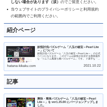
しない場合があります（涙）
のでご留意ください。
当ウェブサイトのプライバシーポリシーと利用規約
の範囲内でご利用ください。
紹介ページ
妖怪討伐パズルゲーム「八玉の秘宝～Pearl Lite
～」について
妖怪討伐パズルゲーム「八玉の秘宝～Pearl Lite～」の公式
ページになります。 このゲームは妖怪が出没する簡単操作
な「ツムツム風落ち物パズルゲーム」です。 ド派手な「宝
玉スキル」やパズル力を駆使して攻略しよう！ すき間時間
にサックと遊べますので 是非是非、お試しください。 ゲ
2021.10.22
hatana-kikaku.com
ーム中は８種類の宝玉（パール）が落ちてきますので同じ
種類の宝玉（パール）を３つ以上つなげてください。 ４つ
以上つなげると時限爆弾が発動します。時限爆弾はタップ
することで手動で爆発させることもできます。 さらに時限
爆弾が爆発すると近くにある時限爆弾も連鎖爆発します。
記事
宝玉の他に特殊宝玉（２～３色変換）、跳玉（パンチ）、
妖玉があります。 「宝玉スキル：焔」は超強力！！発動す
ると同じ色の「宝玉」をまとめて消します。 Android版は
「Google Play ストア」からダウンロードしてから遊ぶこ
とができます。 Web版はダウンロードなしでＰＣのブラウ
ザで遊ぶことができます。 もちろんフリーソフトです。応
援、よろしくお願いします。
爽快・簡単パズルゲーム「八玉の秘宝～Pearl
Lite～」を ver1.35.00 にバージョンアップしま
した。