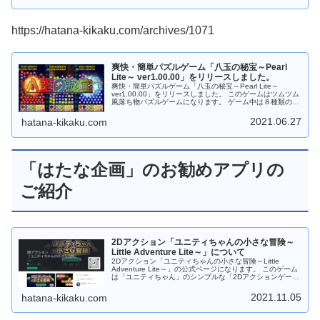
ョンアップ内容は次のとおりになります。 画面解像度をス
くお願いします。
マホで遊べるように縦長に変更しました。 「タイトル画
面」でBGM・効果音をミュートできるようにしました。
「タイトル画面」、「音量設定画面」のデザインを変更し
https://hatana-kikaku.com/archives/1071
ました。 フルスクリーン画面制御を廃止しました。
Android版は「Google Play ストア」からダウンロードし
てから遊ぶことができます。 Web版はダウンロードなしで
ＰＣのブラウザで遊ぶことができます。 もちろんフリーソ
爽快・簡単パズルゲーム「八玉の秘宝～Pearl
フトです。応援、よろしくお願いします。
Lite～ ver1.00.00」をリリースしました。
爽快・簡単パズルゲーム「八玉の秘宝～Pearl Lite～
ver1.00.00」をリリースしました。 このゲームはツムツム
風落ち物パズルゲームになります。 ゲーム中は８種類の宝
玉（パール）が落ちてきますので一筆書きの要領で同じ色
の宝玉（パール）を３つ以上つなげてください。 Android
2021.06.27
hatana-kikaku.com
版は「Google Play ストア」からダウンロードしてから遊
ぶことができます。 Web版はダウンロードなしでＰＣのブ
ラウザで遊ぶことができます。 もちろんフリーソフトで
す。応援、よろしくお願いします。
「はたな企画」のお勧めアプリの
ご紹介
2Dアクション「ユニティちゃんの小さな冒険～
Little Adventure Lite～」について
2Dアクション「ユニティちゃんの小さな冒険～Little
Adventure Lite～」の公式ページになります。 このゲーム
は「ユニティちゃん」のシンプルな「2Dアクションゲー
ム」です。 制限時間内までにユニティちゃんを帰宅させよ
う！ 道中には「ウニ？」「オポッサム」「大鷲」などのモ
2021.11.05
hatana-kikaku.com
ンスターがいっぱい！ジャンプしてよけてください。
Android版は ステージ１０まで「Google Play ストア」か
らダウンロードしてから遊べます。 Web版は ステージ３