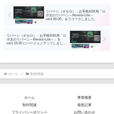
トがおもしろい！など他のリバーシには
ＰＣのブラウザで遊ぶことができます。
ない要素あり！通勤・通学中にサクッと
もちろんフリーソフトです。応援、よろ
短時間で遊べますので 是非是非、お試し
リバーシ（オセロ）：お手軽AI対局「ロ
しくお願いします。
ください。※ こちらはWeb版になります
ボ太のリバーシ～Reversi-Lite～
のでご留意ください。Android版ではあり
ver1.00.00」をリリースしました。
ません。主なバージョンアップ内容は次
のとおりになります。Web版として
ver1.36.00(Android版)から移植。「AIレベ
ル7」を追加しました。
リバーシ（オセロ）：お手軽AI対局「ロ
ボ太のリバーシ～Reversi-Lite～」を
ver1.10.00 にバージョンアップしまし
た。
ホーム
制作関連
ホーム
事業概要
制作関連
最新記事
プライバシーポリシー
お問い合わせ