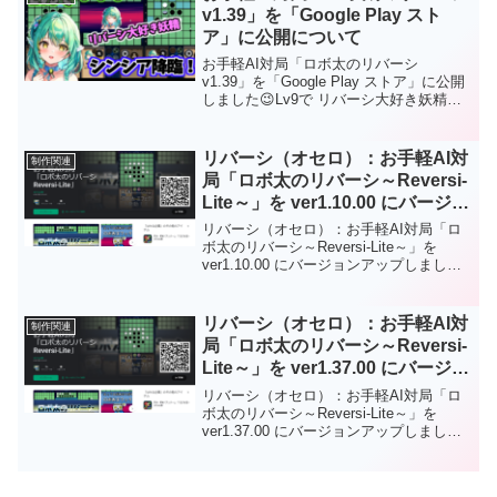
ール）を３つ以上つなげてください。
v1.39」を「Google Play スト
しました。ダウンロードなしでＰＣのブ
Android版は「Google Play ストア」から
ラウザで遊ぶことができます。もちろん
ア」に公開について
ダウンロードしてから遊ぶことができま
フリーソフトです。
す。Web版はダウンロードなしでＰＣの
お手軽AI対局「ロボ太のリバーシ
ブラウザで遊ぶことができます。もちろ
v1.39」を「Google Play ストア」に公開
んフリーソフトです。応援、よろしくお
しました😉Lv9で リバーシ大好き妖精
願いします。
「シンシア」 が降臨！！⚔ Google Play
ストア
⚔https://play.google.com/store/apps/deta
リバーシ（オセロ）：お手軽AI対
制作関連
ils?id=com.HatanaKikaku.ReversiLite君は
局「ロボ太のリバーシ～Reversi-
「ロボ太」、「シンシア」に勝てるか
Lite～」を ver1.10.00 にバージョ
な？是非是非、お試しください🥳
ンアップしました。
リバーシ（オセロ）：お手軽AI対局「ロ
ボ太のリバーシ～Reversi-Lite～」を
ver1.10.00 にバージョンアップしまし
た。初心者に優しい「お手軽AI」で人気
定番ボードゲーム「リバーシ」が楽しめ
ます！ロボ太エフェクト、ロボ太ツィー
リバーシ（オセロ）：お手軽AI対
制作関連
トがおもしろい！など他のリバーシには
局「ロボ太のリバーシ～Reversi-
ない要素あり！通勤・通学中にサクッと
Lite～」を ver1.37.00 にバージョ
短時間で遊べますので 是非是非、お試し
ンアップしました。
ください。対戦はAIのみで強さは初級～
リバーシ（オセロ）：お手軽AI対局「ロ
中級程度。今後も改良を加えてAIの強さ
ボ太のリバーシ～Reversi-Lite～」を
を強化！上級者でも満足できるようレベ
ver1.37.00 にバージョンアップしまし
ル調整をしようと思っています。Android
た。初心者に優しい「お手軽AI」で人気
版の場合は「Google Play ストア」から
定番ボードゲーム「リバーシ」が楽しめ
ダウンロードしてから遊ぶことができま
ます！ロボ太エフェクト、ロボ太ツィー
す。Web版の場合はダウンロードなしで