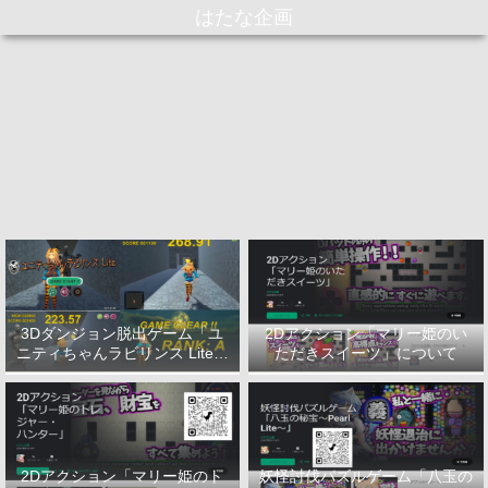
はたな企画
3Dダンジョン脱出ゲーム「ユ
2Dアクション「マリー姫のい
ニティちゃんラビリンス Lite」
ただきスイーツ」について
について
2Dアクション「マリー姫のト
妖怪討伐パズルゲーム「八玉の