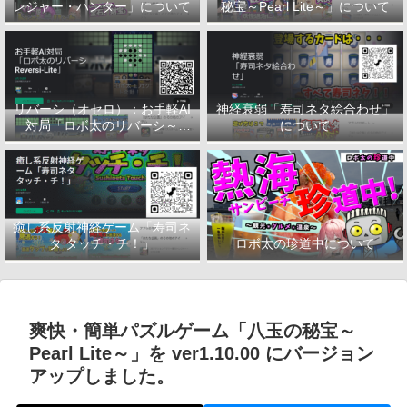
レジャー・ハンター」について
秘宝～Pearl Lite～」について
リバーシ（オセロ）：お手軽AI
神経衰弱「寿司ネタ絵合わせ」
対局「ロボ太のリバーシ～
について
Reversi-Lite～」について
癒し系反射神経ゲーム「寿司ネ
タ タッチ・チ！」
ロボ太の珍道中について
爽快・簡単パズルゲーム「八玉の秘宝～
Pearl Lite～」を ver1.10.00 にバージョン
アップしました。