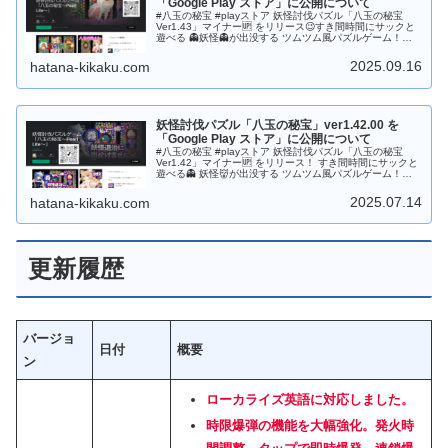
「Google Play ストア」に公開について
#八玉の秘宝 #playストア 妖怪討伐パズル「八玉の秘宝
Ver1.43」マイナー🆙 をリリース😉すき間時間にサックと
遊べる 👻妖怪👻が出没する ツムツム風パズルゲーム！あ
なたもハマるかもしれない？🤔是非是非、遊んでください
😘応援、拡散、よろしくです😘 ⚔Playストア⚔
2025.09.16
hatana-kikaku.com
https://play.google.com/store/apps/details?
id=com.HatanaKikaku.PearlLite
妖怪討伐パズル「八玉の秘宝」ver1.42.00 を
「Google Play ストア」に公開について
#八玉の秘宝 #playストア 妖怪討伐パズル「八玉の秘宝
Ver1.42」マイナー🆙 をリリース！ すき間時間にサックと
遊べる👻 妖怪👹が出没する ツムツム風パズルゲーム！！
あなたもハマるかもしれない？是非是非、遊んでください
😘 応援、よろしくお願いします😘 ⚔Playストア⚔
2025.07.14
hatana-kikaku.com
https://play.google.com/store/apps/details?
id=com.HatanaKikaku.PearlLite
更新履歴
バージョ
日付
概要
ン
ローカライズ英語に対応しました。
時限爆弾の機能を大幅強化。発火時