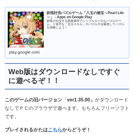
妖怪討伐パズルゲーム「八玉の秘宝～Pearl Lite
～」 - Apps on Google Play
妖怪が出没する簡単操作でシンプルルールなパズルゲー
ム。ド派手な「宝玉スキル」やパズル力を駆使してパズル
を攻略しよう！
play.google.com
Web版はダウンロードなしですぐ
に遊べるぞ！！
このゲームの旧バージョン
「
ver1.35.00」
がダウンロード
なしでＰＣのブラウザで遊べます。もちろんフリーソフト
です。
プレイされるかたは
こちら
からどうぞ！