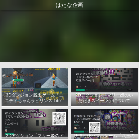
はたな企画
3Dダンジョン脱出ゲーム「ユ
2Dアクション「マリー姫のい
ニティちゃんラビリンス Lite」
ただきスイーツ」について
について
2Dアクション「マリー姫のト
妖怪討伐パズルゲーム「八玉の