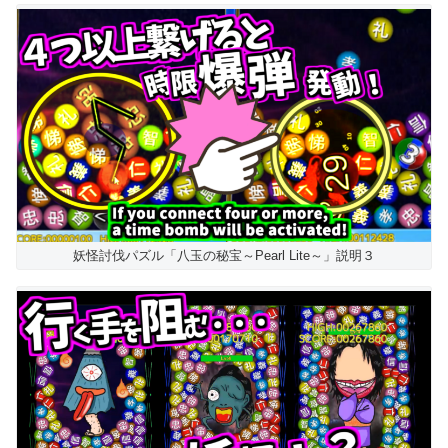
妖怪討伐パズル「八玉の秘宝～Pearl Lite～」説明３