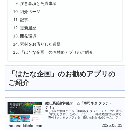
注意事項と免責事項
紹介ページ
記事
更新履歴
開発環境
素材をお借りした皆様
「はたな企画」のお勧めアプリのご紹介
「はたな企画」のお勧めアプリの
ご紹介
癒し系反射神経ゲーム「寿司ネタ タッチ・
チ！」
癒し系反射神経ゲーム「寿司ネタ タッチ・チ！」の公式ペ
ージになります。 このゲームは・・・神出鬼没に出没する
「寿司ネタ」をタップする「癒し系反射神経ゲーム」で
す。 登場する「寿司ネタ」は 中トロ・鯛・海老 など全２
１種。「寿司ネタ」以外のタップはミスになります。 ミス
2025.05.03
hatana-kikaku.com
しないよう「寿司ネタ」のみをタップしてタップポイント