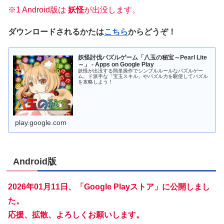
※1 Android版は
妖怪
が出没します。
ダウンロードされるかたは
こちら
からどうぞ！
妖怪討伐パズルゲーム「八玉の秘宝～Pearl Lite
～」 - Apps on Google Play
妖怪が出没する簡単操作でシンプルルールなパズルゲー
ム。ド派手な「宝玉スキル」やパズル力を駆使してパズル
を攻略しよう！
play.google.com
Android版
2026年01月11日、「Google Playストア」に公開しまし
た。
応援、拡散、よろしくお願いします。