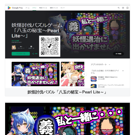
妖怪討伐パズル「八玉の秘宝～Pearl Lite～」