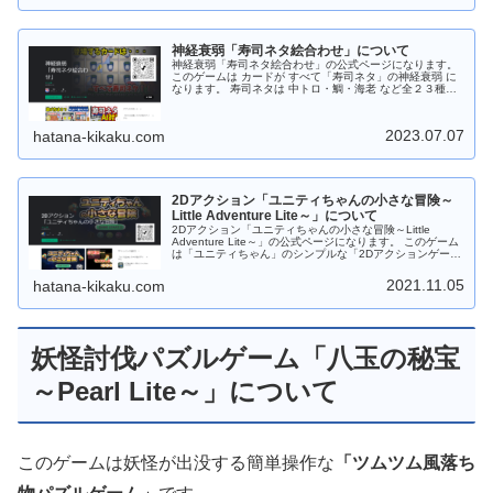
さい。 対戦はAIのみで強さは初級～中級程度。全部で１６
段階！！ レベル９～１６では 「リバーシ大好き妖精（シ
ンシア）」が降臨します！ 今後も改良を加えて「ロボ太-
AI」を強化！上級者でも満足できるレベルに調整しようと
神経衰弱「寿司ネタ絵合わせ」について
思っています。 Android版の場合は「Google Play スト
ア」からダウンロードしてから遊ぶことができます。 Web
神経衰弱「寿司ネタ絵合わせ」の公式ページになります。
版の場合はダウンロードなしでＰＣのブラウザで遊ぶこと
このゲームは カードが すべて「寿司ネタ」の神経衰弱 に
ができます。 もちろんフリーソフトです。応援、よろしく
なります。 寿司ネタは 中トロ・鯛・海老 など全２３種。
お願いします。
１プレイモードでゲーム開始時は１０種。 １０ステージク
リア毎に １枚ずつネタカードを追加！！（最大：１３０ス
テージまで） AI対局モードでは初めから全２３種、登場し
2023.07.07
hatana-kikaku.com
ます。 遊び方は２つ！ １プレイモードとAI対局モード。
・１プレイモードは 「制限時間との闘い！」 ・AI対局モ
ードは 「AIと記憶力勝負！」 難易度は 初級から上級。 ラ
クラク片手で簡単操作！ ゲーム中はカードをタップするだ
け！ 難しい操作はありません。 自分のペースで遊べま
す。 お寿司屋さんに出かける前にちょいプレイ！！ テン
2Dアクション「ユニティちゃんの小さな冒険～
ション・アゲアゲで出かけよう！！ Android版の場合は
Little Adventure Lite～」について
「Google Play ストア」からダウンロードしてから遊ぶこ
2Dアクション「ユニティちゃんの小さな冒険～Little
とができます。 Web版の場合はダウンロードなしでＰＣの
Adventure Lite～」の公式ページになります。 このゲーム
ブラウザで遊ぶことができます。 もちろんフリーソフトで
は「ユニティちゃん」のシンプルな「2Dアクションゲー
す。応援、よろしくお願いします。
ム」です。 制限時間内までにユニティちゃんを帰宅させよ
う！ 道中には「ウニ？」「オポッサム」「大鷲」などのモ
2021.11.05
hatana-kikaku.com
ンスターがいっぱい！ジャンプしてよけてください。
Android版は ステージ１０まで「Google Play ストア」か
らダウンロードしてから遊べます。 Web版は ステージ３
までダウンロードなしでＰＣのブラウザで遊べます。 もち
ろんフリーソフトです。応援、よろしくお願いします。
妖怪討伐パズルゲーム「八玉の秘宝
～Pearl Lite～」について
このゲームは妖怪が出没する簡単操作な
「ツムツム風落ち