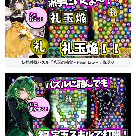
妖怪討伐パズル「八玉の秘宝～Pearl Lite～」説明６