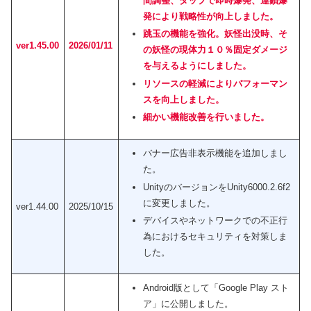
間調整、タップで即時爆発、連鎖爆
発により戦略性が向上しました。
跳玉の機能を強化。妖怪出没時、そ
ver1.45.00
2026/01/11
の妖怪の現体力１０％固定ダメージ
を与えるようにしました。
リソースの軽減によりパフォーマン
スを向上しました。
細かい機能改善を行いました。
バナー広告非表示機能を追加しまし
た。
UnityのバージョンをUnity6000.2.6f2
に変更しました。
ver1.44.00
2025/10/15
デバイスやネットワークでの不正行
為におけるセキュリティを対策しま
した。
Android版として「Google Play スト
ア」に公開しました。