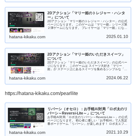
をかせぎ、ミッションをクリアをめざすゲームになりま
す。 ステージ数は全部で１０個！ 難易度は 初級から上
級。ステージ毎に様々なミッションがあります。 お寿司屋
さんに出かける前にちょいプレイ！！ テンション・アゲア
2Dアクション「マリー姫のトレジャー・ハンタ
ゲで出かけよう！！ Android版の場合は「Google Play ス
トア」からダウンロードしてから遊ぶことができます。
ー」について
Web版の場合はダウンロードなしでＰＣのブラウザで遊ぶ
2Dアクション「マリー姫のトレジャー・ハンター」の公式
ことができます。 もちろんフリーソフトです。応援、よろ
ページになります。 このゲームは「マリー姫」シリーズ第
しくお願いします。
２弾ゲームになります。 プレイヤーは「マリー姫」になっ
て レーダーを見ながらステージ上にある宝物をすべて収集
する アクションゲームです。 ステージ上には モンスター
2025.01.10
hatana-kikaku.com
が出没してます。捕まらないよう「バナナ」や「爆弾」を
駆使してモンスターを足止めしながら、宝物をすべて集め
よう！ Android版は 「Google Play ストア」からダウンロ
ードしてから遊べます。 もちろんフリーソフトです。応
援、よろしくお願いします。
2Dアクション「マリー姫のいただきスイーツ」
について
2Dアクション「マリー姫のいただきスイーツ」の公式ペー
ジになります。 このゲームは スイーツ大好き「マリー
姫」が ステージ上にあるスイーツを集めるシンプルな「２
Dアクションゲーム」です。 ステージ上には モンスターが
出没してます。捕まらないよう逃げながら、スイーツをす
2024.06.22
hatana-kikaku.com
べて集めよう！ Android版は 「Google Play ストア」から
ダウンロードしてから遊べます。 もちろんフリーソフトで
す。応援、よろしくお願いします。
https://hatana-kikaku.com/pearllite
リバーシ（オセロ）：お手軽AI対局「ロボ太のリ
バーシ～Reversi-Lite～」について
お手軽AI対局「ロボ太のリバーシ～Reversi-Lite～」の公式
ページになります。 初心者に優しい「お手軽AI」で人気定
番ボードゲーム「リバーシ」が楽しめます！ ロボ太エフェ
クト、ロボ太ツィートがおもしろい！など他のリバーシに
はない要素あり！ あなたを飽きさせません！ 通勤・通学
2021.10.29
hatana-kikaku.com
中にサクッと短時間で遊べますので 是非是非、お試しくだ