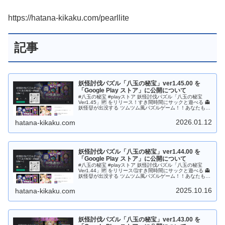
https://hatana-kikaku.com/pearllite
記事
妖怪討伐パズル「八玉の秘宝」ver1.45.00 を
「Google Play ストア」に公開について
#八玉の秘宝 #playストア 妖怪討伐パズル「八玉の秘宝
Ver1.45」🆙 をリリース！すき間時間にサックと遊べる 👻
妖怪👹が出没する ツムツム風パズルゲーム！！あなたもハ
マるかもしれない？🤔是非是非、遊んでください😘 応援、
拡散、よろしくお願いします😘 ⚔Playストア👇
2026.01.12
hatana-kikaku.com
https://play.google.com/store/apps/details?
id=com.HatanaKikaku.PearlLite
妖怪討伐パズル「八玉の秘宝」ver1.44.00 を
「Google Play ストア」に公開について
#八玉の秘宝 #playストア 妖怪討伐パズル「八玉の秘宝
Ver1.44」🆙 をリリース🤔すき間時間にサックと遊べる 👻
妖怪👹が出没する ツムツム風パズルゲーム！！あなたもハ
マるかもしれない？是非是非、遊んでください😘 応援、拡
散、よろしくお願いします😘 ⚔Playストア⚔
2025.10.16
hatana-kikaku.com
https://play.google.com/store/apps/details?
id=com.HatanaKikaku.PearlLite
妖怪討伐パズル「八玉の秘宝」ver1.43.00 を