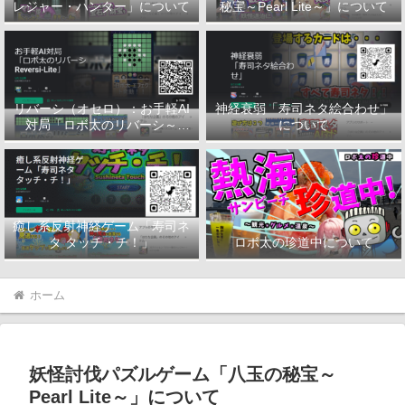
レジャー・ハンター」について
秘宝～Pearl Lite～」について
リバーシ（オセロ）：お手軽AI
神経衰弱「寿司ネタ絵合わせ」
対局「ロボ太のリバーシ～
について
Reversi-Lite～」について
癒し系反射神経ゲーム「寿司ネ
タ タッチ・チ！」
ロボ太の珍道中について
ホーム
妖怪討伐パズルゲーム「八玉の秘宝～
Pearl Lite～」について