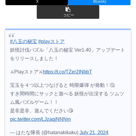
X
Bluesky
コピー
#八玉の秘宝
#playストア
妖怪討伐パズル「八玉の秘宝 Ver1.40」アップデート
をリリースしました！
⚔Playストア⚔
https://t.co/TZer2INbbT
宝玉を４つ以上つなげると 時限爆弾 が発動！🤔
すき間時間にサックと遊べる 妖怪が出没する ツムツ
ム風パズルゲーム！！
是非是非、遊んでください😘
pic.twitter.com/LJzaqjNNNm
— はたな隊長 (@hatanakikaku)
July 21, 2024