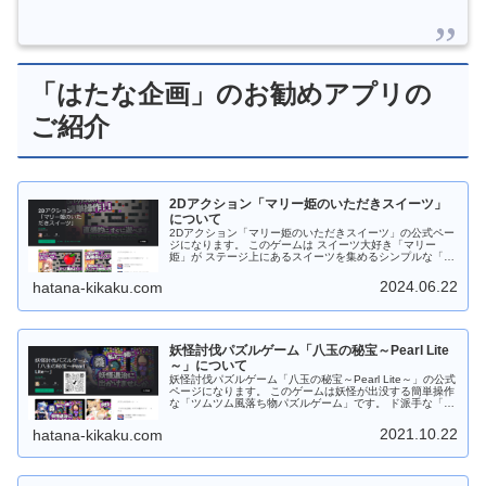
「はたな企画」のお勧めアプリの
ご紹介
2Dアクション「マリー姫のいただきスイーツ」
について
2Dアクション「マリー姫のいただきスイーツ」の公式ペー
ジになります。 このゲームは スイーツ大好き「マリー
姫」が ステージ上にあるスイーツを集めるシンプルな「２
Dアクションゲーム」です。 ステージ上には モンスターが
出没してます。捕まらないよう逃げながら、スイーツをす
2024.06.22
hatana-kikaku.com
べて集めよう！ Android版は 「Google Play ストア」から
ダウンロードしてから遊べます。 もちろんフリーソフトで
す。応援、よろしくお願いします。
妖怪討伐パズルゲーム「八玉の秘宝～Pearl Lite
～」について
妖怪討伐パズルゲーム「八玉の秘宝～Pearl Lite～」の公式
ページになります。 このゲームは妖怪が出没する簡単操作
な「ツムツム風落ち物パズルゲーム」です。 ド派手な「宝
玉スキル」やパズル力を駆使して攻略しよう！ すき間時間
にサックと遊べますので 是非是非、お試しください。 ゲ
2021.10.22
hatana-kikaku.com
ーム中は８種類の宝玉（パール）が落ちてきますので同じ
種類の宝玉（パール）を３つ以上つなげてください。 ４つ
以上つなげると時限爆弾が発動します。時限爆弾はタップ
することで手動で爆発させることもできます。 さらに時限