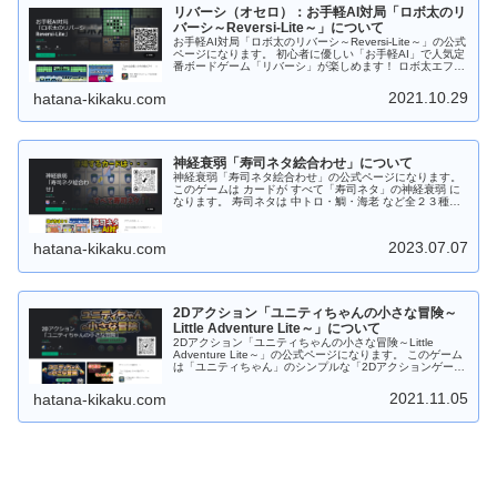
爆弾が爆発すると近くにある時限爆弾も連鎖爆発します。
リバーシ（オセロ）：お手軽AI対局「ロボ太のリ
宝玉の他に特殊宝玉（２～３色変換）、跳玉（パンチ）、
妖玉があります。 「宝玉スキル：焔」は超強力！！発動す
バーシ～Reversi-Lite～」について
ると同じ色の「宝玉」をまとめて消します。 Android版は
お手軽AI対局「ロボ太のリバーシ～Reversi-Lite～」の公式
「Google Play ストア」からダウンロードしてから遊ぶこ
ページになります。 初心者に優しい「お手軽AI」で人気定
とができます。 Web版はダウンロードなしでＰＣのブラウ
番ボードゲーム「リバーシ」が楽しめます！ ロボ太エフェ
ザで遊ぶことができます。 もちろんフリーソフトです。応
クト、ロボ太ツィートがおもしろい！など他のリバーシに
援、よろしくお願いします。
はない要素あり！ あなたを飽きさせません！ 通勤・通学
2021.10.29
hatana-kikaku.com
中にサクッと短時間で遊べますので 是非是非、お試しくだ
さい。 対戦はAIのみで強さは初級～中級程度。全部で１６
段階！！ レベル９～１６では 「リバーシ大好き妖精（シ
ンシア）」が降臨します！ 今後も改良を加えて「ロボ太-
AI」を強化！上級者でも満足できるレベルに調整しようと
神経衰弱「寿司ネタ絵合わせ」について
思っています。 Android版の場合は「Google Play スト
ア」からダウンロードしてから遊ぶことができます。 Web
神経衰弱「寿司ネタ絵合わせ」の公式ページになります。
版の場合はダウンロードなしでＰＣのブラウザで遊ぶこと
このゲームは カードが すべて「寿司ネタ」の神経衰弱 に
ができます。 もちろんフリーソフトです。応援、よろしく
なります。 寿司ネタは 中トロ・鯛・海老 など全２３種。
お願いします。
１プレイモードでゲーム開始時は１０種。 １０ステージク
リア毎に １枚ずつネタカードを追加！！（最大：１３０ス
テージまで） AI対局モードでは初めから全２３種、登場し
2023.07.07
hatana-kikaku.com
ます。 遊び方は２つ！ １プレイモードとAI対局モード。
・１プレイモードは 「制限時間との闘い！」 ・AI対局モ
ードは 「AIと記憶力勝負！」 難易度は 初級から上級。 ラ
クラク片手で簡単操作！ ゲーム中はカードをタップするだ
け！ 難しい操作はありません。 自分のペースで遊べま
す。 お寿司屋さんに出かける前にちょいプレイ！！ テン
2Dアクション「ユニティちゃんの小さな冒険～
ション・アゲアゲで出かけよう！！ Android版の場合は
Little Adventure Lite～」について
「Google Play ストア」からダウンロードしてから遊ぶこ
2Dアクション「ユニティちゃんの小さな冒険～Little
とができます。 Web版の場合はダウンロードなしでＰＣの
Adventure Lite～」の公式ページになります。 このゲーム
ブラウザで遊ぶことができます。 もちろんフリーソフトで
は「ユニティちゃん」のシンプルな「2Dアクションゲー
す。応援、よろしくお願いします。
ム」です。 制限時間内までにユニティちゃんを帰宅させよ
う！ 道中には「ウニ？」「オポッサム」「大鷲」などのモ
2021.11.05
hatana-kikaku.com
ンスターがいっぱい！ジャンプしてよけてください。
Android版は ステージ１０まで「Google Play ストア」か
らダウンロードしてから遊べます。 Web版は ステージ３
までダウンロードなしでＰＣのブラウザで遊べます。 もち
ろんフリーソフトです。応援、よろしくお願いします。