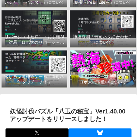
レジャー・ハンター」について
秘宝～Pearl Lite～」について
リバーシ（オセロ）：お手軽AI
神経衰弱「寿司ネタ絵合わせ」
対局「ロボ太のリバーシ～
について
Reversi-Lite～」について
癒し系反射神経ゲーム「寿司ネ
タ タッチ・チ！」
ロボ太の珍道中について
妖怪討伐パズル「八玉の秘宝」Ver1.40.00
アップデートをリリースしました！