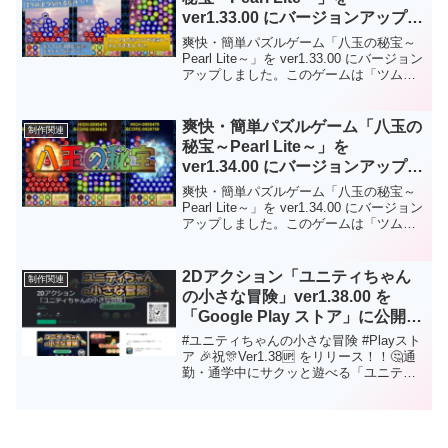
た。ダウンロードなしでＰＣのブラウザ
ver1.33.00 にバージョンアップし
で遊ぶことができます。もちろんフリー
ました。
ソフトです。
爽快・簡単パズルゲーム「八玉の秘宝～
Pearl Lite～」を ver1.33.00 にバージョン
アップしました。このゲームは「ツムツ
ム風落ち物パズルゲーム」になります。
ゲーム中は８種類の宝玉（パール）が落
ちてきますので同じ種類の宝玉（パー
爽快・簡単パズルゲーム「八玉の
制作関連
ル）を３つ以上つなげてください。主な
秘宝～Pearl Lite～」を
バージョンアップ内容は次のとおりにな
ver1.34.00 にバージョンアップし
ります。レベル９９９まで遊べるよう
ました。
「ゲームバランス」を調整しました。メ
爽快・簡単パズルゲーム「八玉の秘宝～
モリ管理などの内部処理を最適化して全
Pearl Lite～」を ver1.34.00 にバージョン
体的にパフォーマンスを向上しました。
アップしました。このゲームは「ツムツ
細かい機能改善および不具合を修正しま
ム風落ち物パズルゲーム」になります。
した。Android版は「Google Play スト
ゲーム中は８種類の宝玉（パール）が落
ア」からダウンロードしてから遊ぶこと
ちてきますので同じ種類の宝玉（パー
2Dアクション「ユニティちゃん
制作関連
ができます。Web版はダウンロードなし
ル）を３つ以上つなげてください。主な
の小さな冒険」ver1.38.00 を
でＰＣのブラウザで遊ぶことができま
バージョンアップ内容は次のとおりにな
す。もちろんフリーソフトです。応援、
「Google Play ストア」に公開に
ります。レベル９９９まで遊べるよう
よろしくお願いします。
ついて
「ゲームバランス」を調整しました。メ
#ユニティちゃんの小さな冒険 #Playスト
モリ管理などの内部処理を最適化して全
ア 🎉祝🎊Ver1.38🆙 をリリース！！🤔通
体的にパフォーマンスを向上しました。
勤・通学中にサクッと遊べる「ユニティ
細かい機能改善および不具合を修正しま
ちゃんの2Dアクション」。ユニティちゃ
した。Android版の場合は「Google Play
ん、レトロゲームファンの方、是非是
ストア」からダウンロードしてから遊ぶ
非、お試しください🥳応援、拡散、よろ
ことができます。Web版の場合はＰＣの
しくお願いします😘⚔Playストア👇
ブラウザで遊ぶことができます。もちろ