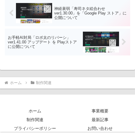
https://play.google.com/store/apps/details
んフリーソフトです。応援、よろしくお
?
神経衰弱「寿司ネタ絵合わせ
願いします。
id=com.HatanaKikaku.LittleAdventureLite
ver1.30.00」を「Google Play ストア」に
公開について
お手軽AI対局「ロボ太のリバーシ」
ver1.41.00 アップデート を Playストア
に公開について
ホーム
制作関連
ホーム
事業概要
制作関連
最新記事
プライバシーポリシー
お問い合わせ