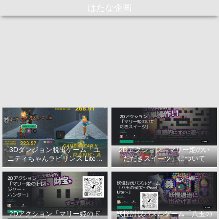
はたな企画
3Dダンジョン脱出ゲーム「ユ
2Dアクション「マリー姫のい
ニティちゃんラビリンス Lite」
ただきスイーツ」について
について
2Dアクション「マリー姫のト
妖怪討伐パズルゲーム「八玉の