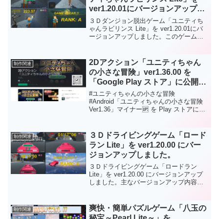
ver1.20.01にバージョンアップし
ました。
３Ｄダンジョン脱出ゲーム「ユニティち
ゃんラビリンス Lite」を ver1.20.01にバ
ージョンアップしました。このゲームは
「ユニティちゃん」の「３Ｄダンジョン
脱出ゲーム」になります。主なバージョ
ンアップ内容は次のとおりになります。
2Dアクション「ユニティちゃん
制作関連
「ゲーム情報」、コピーライトを表示し
の小さな冒険」ver1.36.00 を
ました。細かい機能改善と内部処理を最
「Google Play ストア」に公開に
適化しました。
ついて
#ユニティちゃんの小さな冒険
#Android「ユニティちゃんの小さな冒険
Ver1.36」マイナー🆙 を Play ストアにリ
リース！通勤・通学中にサクッと遊べる
「ユニティちゃんの2Dアクション」で
す。是非是非、お試しください🥳応援、
３Ｄドライビングゲーム「ロード
制作関連
よろしくお願いします😘⚔Playストア
ラン Lite」を ver1.20.00 にバー
⚔https://play.google.com/store/apps/deta
ジョンアップしました。
ils?
id=com.HatanaKikaku.LittleAdventureLite
３Ｄドライビングゲーム「ロードラン
Lite」を ver1.20.00 にバージョンアップ
しました。主なバージョンアップ内容は
次のとおりになります。ゲームクリア後
にクリアランク判定を「S～C」で行うよ
うにしました。「タイトルロゴ」、「音
爽快・簡単パズルゲーム「八玉の
制作関連
量設定画面」でデザインを変更しまし
秘宝～Pearl Lite～」を