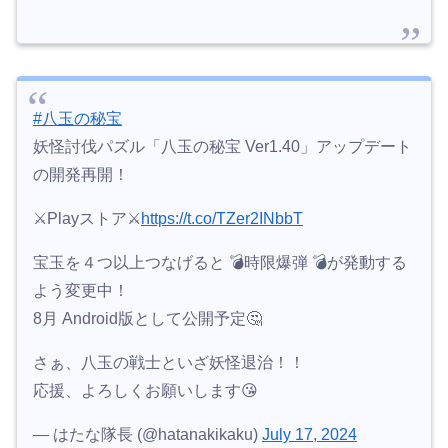
#八玉の秘宝
妖怪討伐パズル「八玉の秘宝 Ver1.40」アップデート
の開発再開！
⚔Playストア⚔
https://t.co/TZer2INbbT
宝玉を４つ以上つなげると 💣時限爆弾 💣が発動する
よう変更中！
8月 Android版として公開予定🤔
さぁ、八玉の戦士といざ妖怪退治！！
応援、よろしくお願いします😘
— はたな隊長 (@hatanakikaku)
July 17, 2024