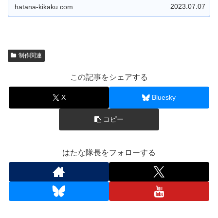
テージまで） AI対局モードでは初めから全２３種、登場し
2023.07.07
hatana-kikaku.com
ます。 遊び方は２つ！ １プレイモードとAI対局モード。
・１プレイモードは 「制限時間との闘い！」 ・AI対局モ
ードは 「AIと記憶力勝負！」 難易度は 初級から上級。 ラ
クラク片手で簡単操作！ ゲーム中はカードをタップするだ
け！ 難しい操作はありません。 自分のペースで遊べま
す。 お寿司屋さんに出かける前にちょいプレイ！！ テン
ション・アゲアゲで出かけよう！！ Android版の場合は
「Google Play ストア」からダウンロードしてから遊ぶこ
とができます。 Web版の場合はダウンロードなしでＰＣの
制作関連
ブラウザで遊ぶことができます。 もちろんフリーソフトで
す。応援、よろしくお願いします。
この記事をシェアする
X
Bluesky
コピー
はたな隊長をフォローする