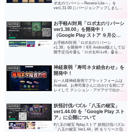
るように操作性を調整しました。「タイ
ボ太のリバーシ～Reversi-Lite～」を
トル画面」でBGM・効果音をミュートで
ver1.31.00 にバージョンアップしまし
きるようにしました。「音量設定画面」
た。初心者に優しい「お手軽AI」で人気
のデザインを変更しました。壁に遮られ
定番ボードゲーム「リバーシ」が楽しめ
るとイーサン（Ethan）兄さんが見えなく
ます！ロボ太エフェクト、ロボ太ツィー
お手軽AI対局「ロボ太のリバーシ
制作関連
なる？ことがあったのでカメラワークを
トがおもしろい！など他のリバーシには
ver1.38.00」を開発中！
見直しました。ボールとカプセルが光る
ない要素あり！通勤・通学中にサクッと
ように変更しました。ダウンロードなし
（Google Play ストア ９月公開
短時間で遊べますので 是非是非、お試し
でPCのブラウザで遊ぶことができます。
予定）
ください。主なバージョンアップ内容は
お手軽AI対局「ロボ太のリバーシ
もちろんフリーソフトです。
次のとおりになります。ゲームタイトル
v1.38」を開発中！9月 Android版として公
を「ロボ太のリバーシ～Reversi-Lite～」
開予定🤔今週も「ロボ太AI-Lv8」🤖を強
に変更しました。「タイトル画面」、
化中（第２弾）！😉序盤・中盤、スキな
「音量設定画面」、「ゲーム画面」のデ
し？ をめざして、がんばるぞい！さぁ～
ザインを変更しました。Android版の場合
今週も頑張って参りましょう！応援、よ
神経衰弱「寿司ネタ絵合わせ」を
制作関連
は「Google Play ストア」からダウンロ
ろしくお願いします😘
開発中！
ードしてから遊ぶことができます。Web
版の場合はダウンロードなしでＰＣのブ
お一人様神経衰弱でプラットフォームは
ラウザで遊ぶことができます。
Android。お寿司屋さんに出かける前にプ
レイして テンション・アゲアゲで出かけ
よう！！8月 Google Playストアに公開予
定🤔さぁ～今週も頑張って参りましょ
う！応援、よろしくお願いします😘
妖怪討伐パズル「八玉の秘宝」
制作関連
ver1.44.00 を「Google Play スト
ア」に公開について
#八玉の秘宝 #playストア 妖怪討伐パズル
「八玉の秘宝 Ver1.44」🆙 をリリース🤔