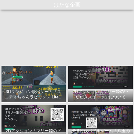
はたな企画
3Dダンジョン脱出ゲーム「ユ
2Dアクション「マリー姫のい
ニティちゃんラビリンス Lite」
ただきスイーツ」について
について
2Dアクション「マリー姫のト
妖怪討伐パズルゲーム「八玉の