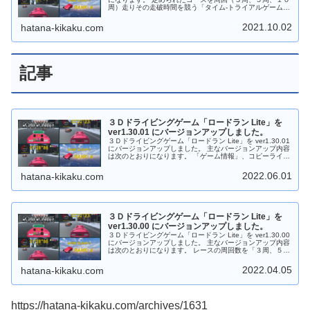
周）走りその走破時間を競う「タイム‐トライアルゲーム」
になります。 ダウンロードなしでＰＣのブラウザで遊べま
す。もちろんフリーソフトです。
2021.10.02
hatana-kikaku.com
記事
３Ｄドライビングゲーム「ロードラン Lite」を
ver1.30.01 にバージョンアップしました。
３Ｄドライビングゲーム「ロードラン Lite」を ver1.30.01
にバージョンアップしました。 主なバージョンアップ内容
は次のとおりになります。 「ゲーム情報」、コピーライト
を表示しました。 細かい機能改善と内部処理を最適化しま
した。
2022.06.01
hatana-kikaku.com
３Ｄドライビングゲーム「ロードラン Lite」を
ver1.30.00 にバージョンアップしました。
３Ｄドライビングゲーム「ロードラン Lite」を ver1.30.00
にバージョンアップしました。 主なバージョンアップ内容
は次のとおりになります。 レースの周回数を「３周、５
周、１０周」から選択できるにしました。 敵の自動車数を
５台に増やしました。 BGM、効果音のミュートをそれぞ
2022.04.05
hatana-kikaku.com
れ個別に管理できるようにしました。 ダウンロードなしで
ＰＣのブラウザで遊ぶことができます。もちろんフリーソ
フトです。
https://hatana-kikaku.com/archives/1631