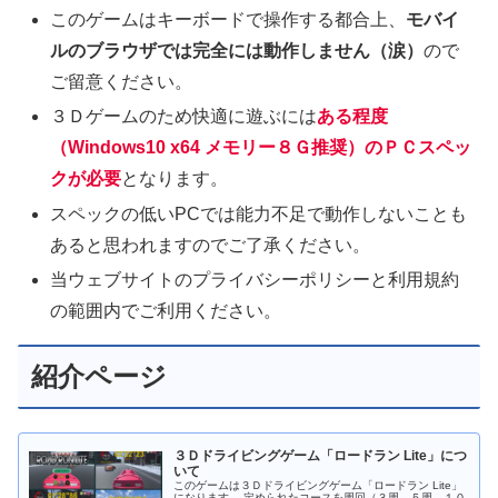
このゲームはキーボードで操作する都合上、
モバイ
ルのブラウザでは完全には動作しません（涙）
ので
ご留意ください。
３Ｄゲームのため快適に遊ぶには
ある程度
（Windows10 x64 メモリー８Ｇ推奨）のＰＣスペッ
クが必要
となります。
スペックの低いPCでは能力不足で動作しないことも
あると思われますのでご了承ください。
当ウェブサイトのプライバシーポリシーと利用規約
の範囲内でご利用ください。
紹介ページ
３Ｄドライビングゲーム「ロードラン Lite」につ
いて
このゲームは３Ｄドライビングゲーム「ロードラン Lite」
になります。 定められたコースを周回（３周、５周、１０