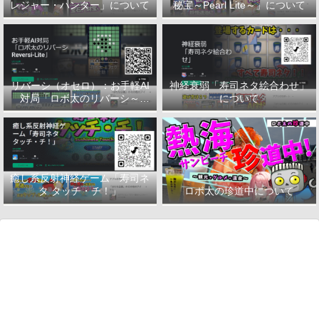
レジャー・ハンター」について
秘宝～Pearl Lite～」について
リバーシ（オセロ）：お手軽AI
神経衰弱「寿司ネタ絵合わせ」
対局「ロボ太のリバーシ～
について
Reversi-Lite～」について
癒し系反射神経ゲーム「寿司ネ
タ タッチ・チ！」
ロボ太の珍道中について