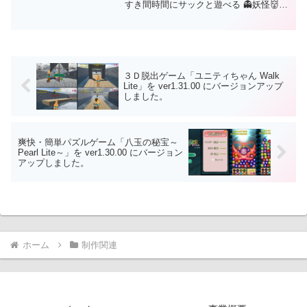
すき間時間にサックと遊べる 👻妖怪👹が
出没する ツムツム風パズルゲーム！！あ
なたもハマるかもしれない？是非是非、
遊んでください😘応援、拡散、よろしく
お願いします😘⚔Playストア
⚔https://play.google.com/store/apps/deta
ils?id=com.HatanaKikaku.PearlLite
３Ｄ脱出ゲーム「ユニティちゃん Walk
Lite」を ver1.31.00 にバージョンアップ
しました。
爽快・簡単パズルゲーム「八玉の秘宝～
Pearl Lite～」を ver1.30.00 にバージョン
アップしました。
ホーム
制作関連