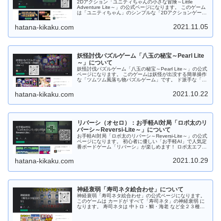
2Dアクション「ユニティちゃんの小さな冒険～Little
Adventure Lite～」の公式ページになります。 このゲーム
は「ユニティちゃん」のシンプルな「2Dアクションゲー
ム」です。 制限時間内までにユニティちゃんを帰宅させよ
う！ 道中には「ウニ？」「オポッサム」「大鷲」などのモ
2021.11.05
hatana-kikaku.com
ンスターがいっぱい！ジャンプしてよけてください。
Android版は ステージ１０まで「Google Play ストア」か
らダウンロードしてから遊べます。 Web版は ステージ３
までダウンロードなしでＰＣのブラウザで遊べます。 もち
ろんフリーソフトです。応援、よろしくお願いします。
妖怪討伐パズルゲーム「八玉の秘宝～Pearl Lite
～」について
妖怪討伐パズルゲーム「八玉の秘宝～Pearl Lite～」の公式
ページになります。 このゲームは妖怪が出没する簡単操作
な「ツムツム風落ち物パズルゲーム」です。 ド派手な「宝
玉スキル」やパズル力を駆使して攻略しよう！ すき間時間
にサックと遊べますので 是非是非、お試しください。 ゲ
2021.10.22
hatana-kikaku.com
ーム中は８種類の宝玉（パール）が落ちてきますので同じ
種類の宝玉（パール）を３つ以上つなげてください。 ４つ
以上つなげると時限爆弾が発動します。時限爆弾はタップ
することで手動で爆発させることもできます。 さらに時限
爆弾が爆発すると近くにある時限爆弾も連鎖爆発します。
リバーシ（オセロ）：お手軽AI対局「ロボ太のリ
宝玉の他に特殊宝玉（２～３色変換）、跳玉（パンチ）、
妖玉があります。 「宝玉スキル：焔」は超強力！！発動す
バーシ～Reversi-Lite～」について
ると同じ色の「宝玉」をまとめて消します。 Android版は
お手軽AI対局「ロボ太のリバーシ～Reversi-Lite～」の公式
「Google Play ストア」からダウンロードしてから遊ぶこ
ページになります。 初心者に優しい「お手軽AI」で人気定
とができます。 Web版はダウンロードなしでＰＣのブラウ
番ボードゲーム「リバーシ」が楽しめます！ ロボ太エフェ
ザで遊ぶことができます。 もちろんフリーソフトです。応
クト、ロボ太ツィートがおもしろい！など他のリバーシに
援、よろしくお願いします。
はない要素あり！ あなたを飽きさせません！ 通勤・通学
2021.10.29
hatana-kikaku.com
中にサクッと短時間で遊べますので 是非是非、お試しくだ
さい。 対戦はAIのみで強さは初級～中級程度。全部で１６
段階！！ レベル９～１６では 「リバーシ大好き妖精（シ
ンシア）」が降臨します！ 今後も改良を加えて「ロボ太-
AI」を強化！上級者でも満足できるレベルに調整しようと
神経衰弱「寿司ネタ絵合わせ」について
思っています。 Android版の場合は「Google Play スト
ア」からダウンロードしてから遊ぶことができます。 Web
神経衰弱「寿司ネタ絵合わせ」の公式ページになります。
版の場合はダウンロードなしでＰＣのブラウザで遊ぶこと
このゲームは カードが すべて「寿司ネタ」の神経衰弱 に
ができます。 もちろんフリーソフトです。応援、よろしく
なります。 寿司ネタは 中トロ・鯛・海老 など全２３種。
お願いします。
１プレイモードでゲーム開始時は１０種。 １０ステージク
リア毎に １枚ずつネタカードを追加！！（最大：１３０ス