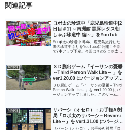
関連記事
ロボ太の珍道中「鹿児島珍道中[2
制作関連
日目＃1] ～南洲館 黒豚レタス朝
しゃぶ珍道中 編～」をYouTube
に公開について
#ロボ太の珍道中 昨年、鹿児島旅行した
際の珍道中ぶりをYouTubeに公開！全部
で7本アップ予定。今回はその5 ロボ太の
珍道中「鹿児島珍道中[2日目＃1] ～南洲
館 黒豚レタス朝しゃぶ珍道中 編～」で
す。🥳視聴、応援、拡散、チャンネル登
３Ｄ脱出ゲーム「イーサンの憂鬱
制作関連
録、よろしくお願いします😘⚔YouTube👇
～Third Person Walk Lite～ 」を
https://youtube.com/watch?
ver1.20.00 にバージョンアップし
v=tl081vHJw60
ました。
３Ｄ脱出ゲーム「イーサンの憂鬱～Third
Person Walk Lite～」を ver1.20.00 にバ
ージョンアップしました。このゲームは
「イーサン（Ethan）兄さんの３Ｄ散歩ゲ
ーム」になります。「プレーヤー（あな
た）」はこのマップのどこかにある「カ
リバーシ（オセロ）：お手軽AI対
制作関連
プセル」と「ボール」を探して集めてく
局「ロボ太のリバーシ～Reversi-
ださい。主なバージョンアップ内容は下
Lite～」を ver1.31.00 にバージョ
記の通りになります。手元にあったジョ
ンアップしました。
イパッド（「DUALSHOCK３」）で遊べ
リバーシ（オセロ）：お手軽AI対局「ロ