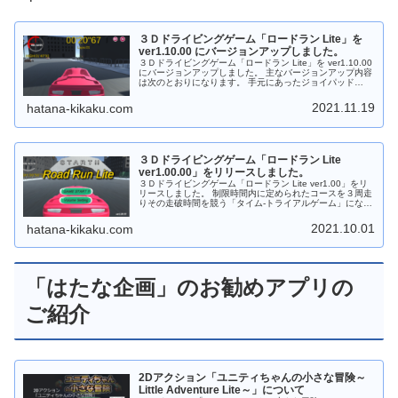
３Ｄドライビングゲーム「ロードラン Lite」を
ver1.10.00 にバージョンアップしました。
３Ｄドライビングゲーム「ロードラン Lite」を ver1.10.00
にバージョンアップしました。 主なバージョンアップ内容
は次のとおりになります。 手元にあったジョイパッド
（「DUALSHOCK３」）で遊べるように操作性を調整しま
した。 「タイトル画面」でBGM・効果音をミュートでき
2021.11.19
hatana-kikaku.com
るようにしました。 「音量設定画面」でデザインを変更し
ました。 ダウンロードなしでＰＣのブラウザで遊ぶことが
できます。もちろんフリーソフトです。
３Ｄドライビングゲーム「ロードラン Lite
ver1.00.00」をリリースしました。
３Ｄドライビングゲーム「ロードラン Lite ver1.00」をリ
リースしました。 制限時間内に定められたコースを３周走
りその走破時間を競う「タイム‐トライアルゲーム」になり
ます。 ダウンロードなしでＰＣのブラウザで遊べます。も
ちろんフリーソフトです。
2021.10.01
hatana-kikaku.com
「はたな企画」のお勧めアプリの
ご紹介
2Dアクション「ユニティちゃんの小さな冒険～
Little Adventure Lite～」について