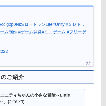
co/cclg2p0Niz
#ロードランLite
#Unity
#３Ｄドラ
ゲーム制作
#ゲーム開発
#ミニゲーム
#フリーゲ
2022
リのご紹介
ユニティちゃんの小さな冒険～Little
ite～」について