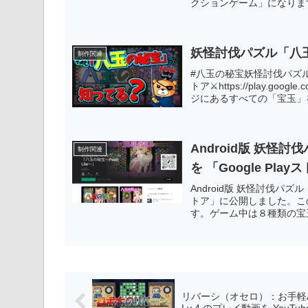
クションゲーム」になりま
バージョンアップ内容は次
別に管理できるようにしま
ます。もちろんフリーソフ
妖怪討伐パズル「八玉
制作関連
#八玉の秘宝妖怪討伐パズル「
トア⚔https://play.google.c
ジにあるすべての「宝玉」
始！手詰まり解消、宝玉スキル
Android版 妖怪討伐パ
制作関連
を 「Google Pl
Android版 妖怪討伐パズル「八玉
トア」に公開しました。こ
す。ゲーム中は８種類の宝
を３つ以上つなげてください。A
てから遊ぶことができます
できます。もちろんフリー
リバーシ（オセロ）：お手軽AI対局
Lv 4 のプレイ動画を YouT