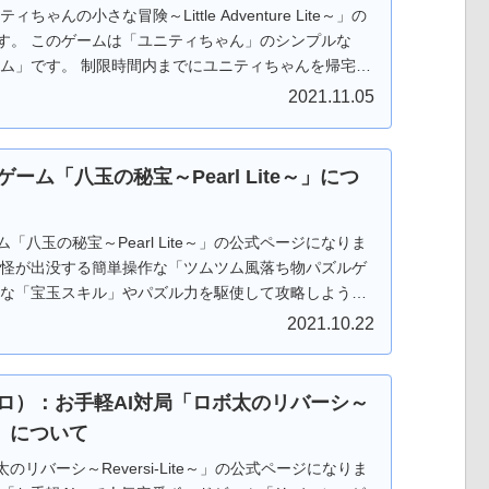
ちゃんの小さな冒険～Little Adventure Lite～」の
す。 このゲームは「ユニティちゃん」のシンプルな
ーム」です。 制限時間内までにユニティちゃんを帰宅さ
「ウニ？」「オポッサム」「大鷲」などのモンスターが
2021.11.05
てよけてください。 Android版は ステージ１０まで
y ストア」からダウンロードしてから遊べます。 Web版は ス
ロードなしでＰＣのブラウザで遊べます。 もちろんフ
ーム「八玉の秘宝～Pearl Lite～」につ
援、よろしくお願いします。
「八玉の秘宝～Pearl Lite～」の公式ページになりま
妖怪が出没する簡単操作な「ツムツム風落ち物パズルゲ
手な「宝玉スキル」やパズル力を駆使して攻略しよう！
と遊べますので 是非是非、お試しください。 ゲーム中
2021.10.22
ール）が落ちてきますので同じ種類の宝玉（パール）
ください。 ４つ以上つなげると時限爆弾が発動しま
プすることで手動で爆発させることもできます。 さら
ロ）：お手軽AI対局「ロボ太のリバーシ～
ると近くにある時限爆弾も連鎖爆発します。 宝玉の他
e～」について
色変換）、跳玉（パンチ）、妖玉があります。 「宝玉
力！！発動すると同じ色の「宝玉」をまとめて消しま
のリバーシ～Reversi-Lite～」の公式ページになりま