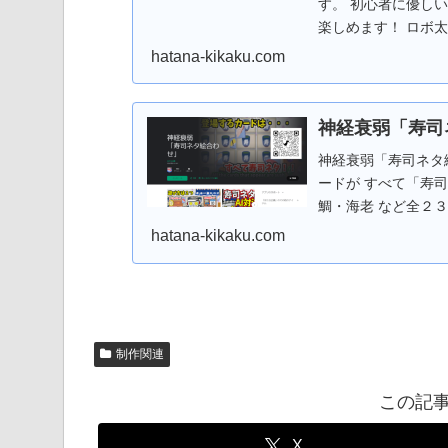
す。 Android版は
す。 初心者に優し
とができます。 W
楽しめます！ ロボ
できます。 もちろ
リバーシにはない要
hatana-kikaku.com
クッと短時間で遊べま
強さは初級～中級程
シ大好き妖精（シン
神経衰弱「寿司
AI」を強化！上級
神経衰弱「寿司ネタ絵
Android版の場合は
ードが すべて「寿司
ことができます。 
鯛・海老 など全２
ぶことができます。
ステージクリア毎に
ます。
hatana-kikaku.com
ジまで） AI対局モー
つ！ １プレイモードとAI対局モード。
闘い！」 ・AI対局モードは 
級。 ラクラク片手
しい操作はありません。 自
制作関連
る前にちょいプレイ！！
版の場合は「Googl
この記
きます。 Web版
できます。 もちろ
X