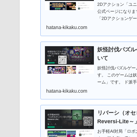
2Dアクション「ユニティ
公式ページになりま
「2Dアクションゲ
せよう！ 道中には
hatana-kikaku.com
いっぱい！ジャンプし
「Google Pla
テージ３までダウン
妖怪討伐パズルゲ
リーソフトです。応
いて
妖怪討伐パズルゲーム
す。 このゲームは
ーム」です。 ド派
すき間時間にサック
hatana-kikaku.com
は８種類の宝玉（パ
を３つ以上つなげて
す。時限爆弾はタッ
リバーシ（オセ
に時限爆弾が爆発す
Reversi-Lit
に特殊宝玉（２～３
スキル：焔」は超強
お手軽AI対局「ロボ太