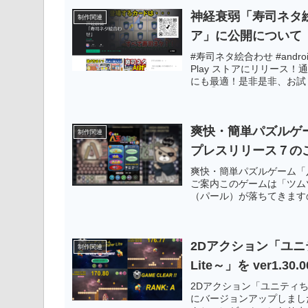
神経衰弱「寿司ネタ絵合わせ
制作関連
ア」に公開について
#寿司ネタ絵合わせ #andro
Play ストアにリリース
にも最適！是非是非、お試し
トア👇https://play.google.c
爽快・簡単パズルゲーム「八
制作関連
プレスリリース７の
爽快・簡単パズルゲーム「八玉の
ご案内このゲームは「ツム
（パール）が落ちてきます
い。※ こちらはAndroid版
ストア」からダウンロード
ＰＣのブラウザで遊ぶこと
2Dアクション「ユニティ
願いします。
制作関連
Lite～」を ver1
2Dアクション「ユニティちゃんの小さ
にバージョンアップしまし