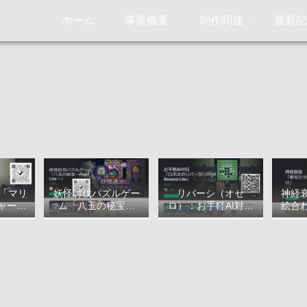
ホーム
事業概要
制作関連
最新
ン「マリ
妖怪討伐パズルゲー
リバーシ（オセ
神経
ャー・
ム「八玉の秘宝～
ロ）：お手軽AI対局
絵合
ついて
Pearl Lite～」につい
「ロボ太のリバーシ
て
～Reversi-Lite～」に
ついて