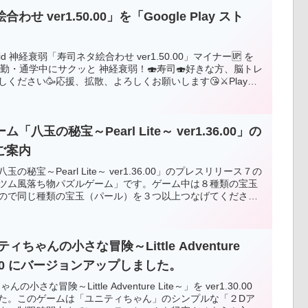
 ver1.50.00」を「Google Play スト
id 神経衰弱「寿司ネタ絵合わせ ver1.50.00」マイナー🆙 を
！通勤・通学中にサクッと 神経衰弱！🍣寿司🍣好きな方、脳トレ
ください🥳応援、拡散、よろしくお願いします😘⚔Playス
om/store/apps/details?id=com.HatanaKikaku.SushiPic
玉の秘宝～Pearl Lite～ ver1.36.00」の
ご案内
秘宝～Pearl Lite～ ver1.36.00」のプレスリリース７の
ツム風落ち物パズルゲーム」です。ゲーム中は８種類の宝玉
ので同じ種類の宝玉（パール）を３つ以上つなげてくださ
になりますのでご留意ください。Android版は「Google Play
してから遊ぶことができます。Web版はダウンロードなしで
ができます。もちろんフリーソフトです。応援、よろしくお
ちゃんの小さな冒険～Little Adventure
.30.00 にバージョンアップしました。
な冒険～Little Adventure Lite～」を ver1.30.00
た。このゲームは「ユニティちゃん」のシンプルな「２Dア