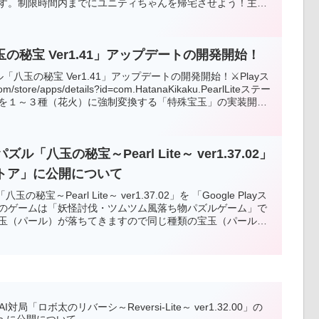
す。制限時間内までにユニティちゃんを帰宅させよう！主な
のとおりになります。BGM、効果音のミュートをそれぞれ個
した。ダウンロードなしでＰＣのブラウザで遊ぶことができ
トです。
の秘宝 Ver1.41」アップデートの開発開始！
八玉の秘宝 Ver1.41」アップデートの開発開始！⚔Playス
om/store/apps/details?id=com.HatanaKikaku.PearlLiteステー
を１～３種（花火）に強制変換する「特殊宝玉」の実装開
連携で爽快感アップ！10月 Android版として公開予定🤔
ズル「八玉の秘宝～Pearl Lite～ ver1.37.02」
ayストア」に公開について
の秘宝～Pearl Lite～ ver1.37.02」を 「Google Playス
のゲームは「妖怪討伐・ツムツム風落ち物パズルゲーム」で
玉（パール）が落ちてきますので同じ種類の宝玉（パール）
ndroid版は「Google Play ストア」からダウンロードし
。Web版はダウンロードなしでＰＣのブラウザで遊ぶことが
ソフトです。応援、よろしくお願いします。
「ロボ太のリバーシ～Reversi-Lite～ ver1.32.00」の
ube に公開について