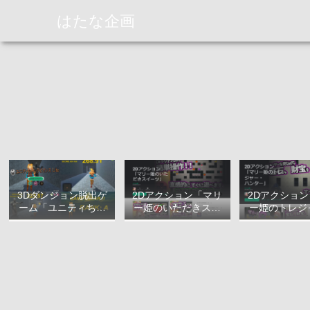
はたな企画
3Dダンジョン脱出ゲ
2Dアクション「マリ
2Dアクショ
ーム「ユニティちゃ
ー姫のいただきスイ
ー姫のトレジ
んラビリンス Lite」
ーツ」について
ハンター」に
について