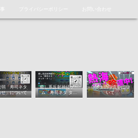
記事
プライバシーポリシー
お問い合わせ
衰弱「寿司ネタ
癒し系反射神経ゲー
ロボ太の珍道中につ
わせ」について
ム「寿司ネタ タッ
いて
チ・チ！」