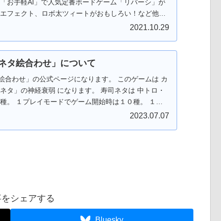
「Google Play ストア」からダウンロードしてから遊ぶこ
い「お手軽AI」で人気定番ボードゲーム「リバーシ」が
eb版はダウンロードなしでＰＣのブラウザで遊ぶことが
太エフェクト、ロボ太ツィートがおもしろい！など他の
んフリーソフトです。応援、よろしくお願いします。
素あり！ あなたを飽きさせません！ 通勤・通学中にサ
2021.10.29
すので 是非是非、お試しください。 対戦はAIのみで
度。全部で１６段階！！ レベル９～１６では 「リバー
シア）」が降臨します！ 今後も改良を加えて「ロボ太-
ネタ絵合わせ」について
者でも満足できるレベルに調整しようと思っています。
合わせ」の公式ページになります。 このゲームは カ
「Google Play ストア」からダウンロードしてから遊ぶ
ネタ」の神経衰弱 になります。 寿司ネタは 中トロ・
Web版の場合はダウンロードなしでＰＣのブラウザで遊
３種。 １プレイモードでゲーム開始時は１０種。 １０
 もちろんフリーソフトです。応援、よろしくお願いし
 １枚ずつネタカードを追加！！（最大：１３０ステー
2023.07.07
ドでは初めから全２３種、登場します。 遊び方は２
 ・１プレイモードは 「制限時間との
「AIと記憶力勝負！」 難易度は 初級から上
で簡単操作！ ゲーム中はカードをタップするだけ！ 難
分のペースで遊べます。 お寿司屋さんに出かけ
 テンション・アゲアゲで出かけよう！！ Android
e Play ストア」からダウンロードしてから遊ぶことがで
事をシェアする
の場合はダウンロードなしでＰＣのブラウザで遊ぶことが
んフリーソフトです。応援、よろしくお願いします。
Bluesky