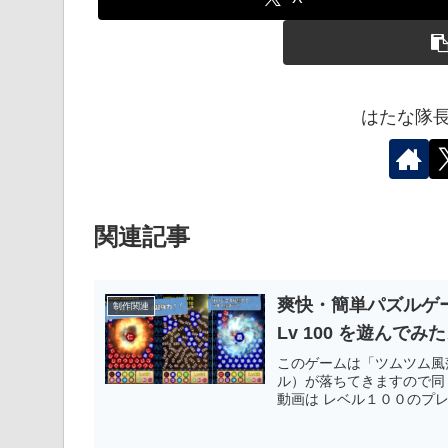
はたな隊
関連記事
爽快・簡単パズルゲーム「八
制作関連
Lv 100 を遊んでみ
このゲームは「ツムツム風
ル）が落ちてきますので同
動画は レベル１００のプレイ動
ア」からダウンロードして
遊ぶことができます。もち