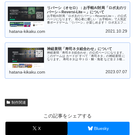
することで手動で爆発させることもできます。 さらに時限
爆弾が爆発すると近くにある時限爆弾も連鎖爆発します。
リバーシ（オセロ）：お手軽AI対局「ロボ太のリ
宝玉の他に特殊宝玉（２～３色変換）、跳玉（パンチ）、
妖玉があります。 「宝玉スキル：焔」は超強力！！発動す
バーシ～Reversi-Lite～」について
ると同じ色の「宝玉」をまとめて消します。 Android版は
お手軽AI対局「ロボ太のリバーシ～Reversi-Lite～」の公式
「Google Play ストア」からダウンロードしてから遊ぶこ
ページになります。 初心者に優しい「お手軽AI」で人気定
とができます。 Web版はダウンロードなしでＰＣのブラウ
番ボードゲーム「リバーシ」が楽しめます！ ロボ太エフェ
ザで遊ぶことができます。 もちろんフリーソフトです。応
クト、ロボ太ツィートがおもしろい！など他のリバーシに
援、よろしくお願いします。
はない要素あり！ あなたを飽きさせません！ 通勤・通学
2021.10.29
hatana-kikaku.com
中にサクッと短時間で遊べますので 是非是非、お試しくだ
さい。 対戦はAIのみで強さは初級～中級程度。全部で１６
段階！！ レベル９～１６では 「リバーシ大好き妖精（シ
ンシア）」が降臨します！ 今後も改良を加えて「ロボ太-
AI」を強化！上級者でも満足できるレベルに調整しようと
神経衰弱「寿司ネタ絵合わせ」について
思っています。 Android版の場合は「Google Play スト
ア」からダウンロードしてから遊ぶことができます。 Web
神経衰弱「寿司ネタ絵合わせ」の公式ページになります。
版の場合はダウンロードなしでＰＣのブラウザで遊ぶこと
このゲームは カードが すべて「寿司ネタ」の神経衰弱 に
ができます。 もちろんフリーソフトです。応援、よろしく
なります。 寿司ネタは 中トロ・鯛・海老 など全２３種。
お願いします。
１プレイモードでゲーム開始時は１０種。 １０ステージク
リア毎に １枚ずつネタカードを追加！！（最大：１３０ス
テージまで） AI対局モードでは初めから全２３種、登場し
2023.07.07
hatana-kikaku.com
ます。 遊び方は２つ！ １プレイモードとAI対局モード。
・１プレイモードは 「制限時間との闘い！」 ・AI対局モ
ードは 「AIと記憶力勝負！」 難易度は 初級から上級。 ラ
クラク片手で簡単操作！ ゲーム中はカードをタップするだ
け！ 難しい操作はありません。 自分のペースで遊べま
す。 お寿司屋さんに出かける前にちょいプレイ！！ テン
ション・アゲアゲで出かけよう！！ Android版の場合は
「Google Play ストア」からダウンロードしてから遊ぶこ
とができます。 Web版の場合はダウンロードなしでＰＣの
制作関連
ブラウザで遊ぶことができます。 もちろんフリーソフトで
す。応援、よろしくお願いします。
この記事をシェアする
X
Bluesky