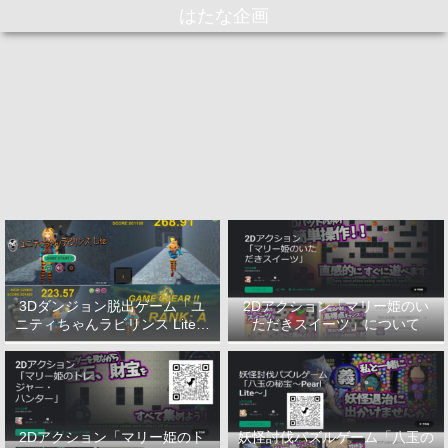
はたな企画
3Dダンジョン脱出ゲーム「ユ
2Dアクション「マリー姫のい
ニティちゃんラビリンス Lite」
ただきスイーツ」について
について
2Dアクション「マリー姫のト
妖怪討伐パズルゲーム「八玉の