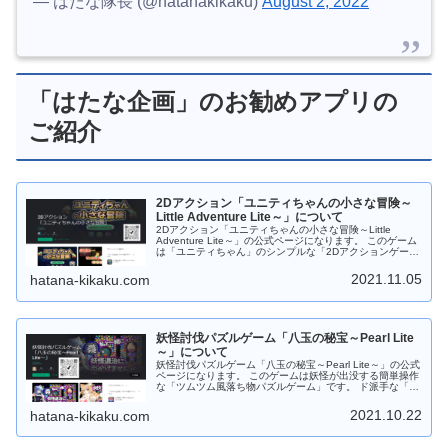
— はたな隊長 (@hatanakikaku)
August 2, 2022
「はたな企画」のお勧めアプリの
ご紹介
2Dアクション「ユニティちゃんの小さな冒険～
Little Adventure Lite～」について
2Dアクション「ユニティちゃんの小さな冒険～Little
Adventure Lite～」の公式ページになります。 このゲーム
は「ユニティちゃん」のシンプルな「2Dアクションゲー
ム」です。 制限時間内までにユニティちゃんを帰宅させよ
う！ 道中には「ウニ？」「オポッサム」「大鷲」などのモ
2021.11.05
hatana-kikaku.com
ンスターがいっぱい！ジャンプしてよけてください。
Android版は ステージ１０まで「Google Play ストア」か
らダウンロードしてから遊べます。 Web版は ステージ３
までダウンロードなしでＰＣのブラウザで遊べます。 もち
ろんフリーソフトです。応援、よろしくお願いします。
妖怪討伐パズルゲーム「八玉の秘宝～Pearl Lite
～」について
妖怪討伐パズルゲーム「八玉の秘宝～Pearl Lite～」の公式
ページになります。 このゲームは妖怪が出没する簡単操作
な「ツムツム風落ち物パズルゲーム」です。 ド派手な「宝
玉スキル」やパズル力を駆使して攻略しよう！ すき間時間
にサックと遊べますので 是非是非、お試しください。 ゲ
2021.10.22
hatana-kikaku.com
ーム中は８種類の宝玉（パール）が落ちてきますので同じ
種類の宝玉（パール）を３つ以上つなげてください。 ４つ
以上つなげると時限爆弾が発動します。時限爆弾はタップ