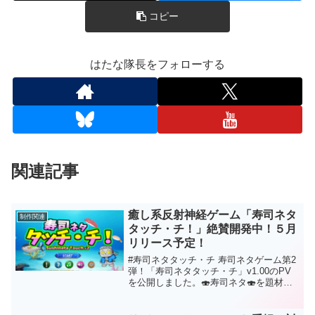
コピー
はたな隊長をフォローする
関連記事
癒し系反射神経ゲーム「寿司ネタ
制作関連
タッチ・チ！」絶賛開発中！５月
リリース予定！
#寿司ネタタッチ・チ 寿司ネタゲーム第2
弾！「寿司ネタタッチ・チ」v1.00のPV
を公開しました。🍣寿司ネタ🍣を題材に
した癒し系反射神経ゲームです😉 5月、
PlayストアかWeb版として公開予定！💪