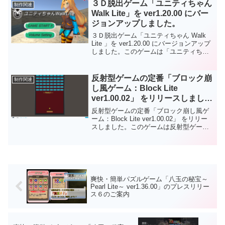
非是非、お試しください🥳⚔Playストア👇
３Ｄ脱出ゲーム「ユニティちゃん
制作関連
https://play.google.com/store/apps/details
Walk Lite」を ver1.20.00 にバー
?id=com.HatanaKikaku.SushiPic応援、よ
ジョンアップしました。
ろしくお願いします😘
３Ｄ脱出ゲーム「ユニティちゃん Walk
Lite 」を ver1.20.00 にバージョンアップ
しました。このゲームは「ユニティちゃ
んの３Ｄ脱出ゲーム」になります。「ユ
ニティちゃん」をアスレチック感覚で操
作してこのマップのどこかにある「ゴー
反射型ゲームの定番「ブロック崩
制作関連
ル」をめざそう！主なバージョンアップ
し風ゲーム：Block Lite
内容は次のとおりになります。ゲームタ
ver1.00.02」 をリリースしまし
イトルを「UnitychanWalkLite」から「ユ
た。
ニティちゃん Walk Lite」に変更しまし
反射型ゲームの定番「ブロック崩し風ゲ
た。内部処理を整理して全体的にパフォ
ーム：Block Lite ver1.00.02」 をリリー
ーマンスを向上しました！「タイトル」
スしました。このゲームは反射型ゲーム
画面を変更しました。ダウンロードなし
の定番「ブロック崩し風ゲーム」になり
でＰＣのブラウザで遊ぶことができま
ます。ゲーム中はボールを床に落とさな
す。もちろんフリーソフトです。
いようにキーボードでパドルを操作して
ください。ダウンロードなしでＰＣのブ
ラウザで遊ぶことができます。もちろん
フリーソフトです。
爽快・簡単パズルゲーム「八玉の秘宝～
Pearl Lite～ ver1.36.00」のプレスリリー
ス６のご案内