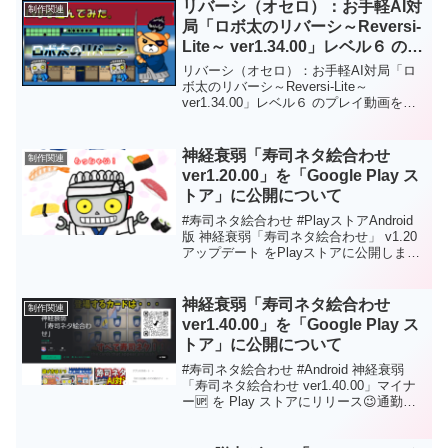
きみは神出鬼没に出没する「寿司ネタ」
リバーシ（オセロ）：お手軽AI対
制作関連
をすべてタップすることができるかな？
局「ロボ太のリバーシ～Reversi-
https://youtu.be/RBLyyzVool8
Lite～ ver1.34.00」レベル６ のプ
レイ動画を YouTube に公開につ
リバーシ（オセロ）：お手軽AI対局「ロ
いて
ボ太のリバーシ～Reversi-Lite～
ver1.34.00」レベル６ のプレイ動画を
YouTube に公開しました。初心者に優し
い「お手軽AI」で人気定番ボードゲーム
「リバーシ」が楽しめます！ロボ太エフ
神経衰弱「寿司ネタ絵合わせ
制作関連
ェクト、ロボ太ツィートがおもしろい！
ver1.20.00」を「Google Play ス
など他のリバーシにはない要素あり！通
トア」に公開について
勤・通学中にサクッと短時間で遊べます
ので 是非是非、お試しください。対戦は
#寿司ネタ絵合わせ #PlayストアAndroid
AIのみで強さは初級～中級程度。今後も
版 神経衰弱「寿司ネタ絵合わせ」 v1.20
改良を加えてAIの強さを強化！上級者で
アップデート をPlayストアに公開しまし
も満足できるようレベル調整をしようと
た！🎉🎉🎊⚔Google Playストア
思っています。Android版の場合は
⚔https://play.google.com/store/apps/deta
「Google Play ストア」からダウンロー
ils?id=com.HatanaKikaku.SushiPic通勤・
神経衰弱「寿司ネタ絵合わせ
制作関連
ドしてから遊ぶことができます。Web版
通学中にサクッと短時間で神経衰弱が遊
ver1.40.00」を「Google Play ス
の場合はダウンロードなしでＰＣのブラ
べます。寿司好きな方、是非是非、お試
ウザで遊ぶことができます。もちろんフ
トア」に公開について
しください🥳
リーソフトです。応援、よろしくお願い
#寿司ネタ絵合わせ #Android 神経衰弱
します。
「寿司ネタ絵合わせ ver1.40.00」マイナ
ー🆙 を Play ストアにリリース😉通勤・
通学中にサクッと 神経衰弱で遊べます。
🍣寿司🍣好きな方、脳トレにも最適！是