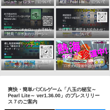
レジャー・ハンター」について
秘宝～Pearl Lite～」について
リバーシ（オセロ）：お手軽AI
神経衰弱「寿司ネタ絵合わせ」
対局「ロボ太のリバーシ～
について
Reversi-Lite～」について
癒し系反射神経ゲーム「寿司ネ
タ タッチ・チ！」
ロボ太の珍道中について
爽快・簡単パズルゲーム「八玉の秘宝～
Pearl Lite～ ver1.36.00」のプレスリリー
ス７のご案内