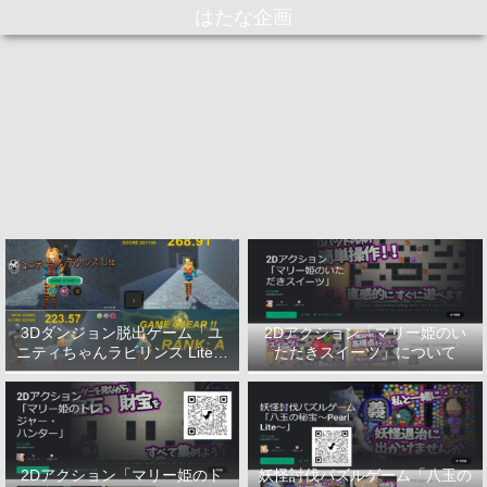
はたな企画
3Dダンジョン脱出ゲーム「ユ
2Dアクション「マリー姫のい
ニティちゃんラビリンス Lite」
ただきスイーツ」について
について
2Dアクション「マリー姫のト
妖怪討伐パズルゲーム「八玉の