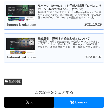
することで手動で爆発させることもできます。 さらに時限
爆弾が爆発すると近くにある時限爆弾も連鎖爆発します。
リバーシ（オセロ）：お手軽AI対局「ロボ太のリ
宝玉の他に特殊宝玉（２～３色変換）、跳玉（パンチ）、
妖玉があります。 「宝玉スキル：焔」は超強力！！発動す
バーシ～Reversi-Lite～」について
ると同じ色の「宝玉」をまとめて消します。 Android版は
お手軽AI対局「ロボ太のリバーシ～Reversi-Lite～」の公式
「Google Play ストア」からダウンロードしてから遊ぶこ
ページになります。 初心者に優しい「お手軽AI」で人気定
とができます。 Web版はダウンロードなしでＰＣのブラウ
番ボードゲーム「リバーシ」が楽しめます！ ロボ太エフェ
ザで遊ぶことができます。 もちろんフリーソフトです。応
クト、ロボ太ツィートがおもしろい！など他のリバーシに
援、よろしくお願いします。
はない要素あり！ あなたを飽きさせません！ 通勤・通学
2021.10.29
hatana-kikaku.com
中にサクッと短時間で遊べますので 是非是非、お試しくだ
さい。 対戦はAIのみで強さは初級～中級程度。全部で１６
段階！！ レベル９～１６では 「リバーシ大好き妖精（シ
ンシア）」が降臨します！ 今後も改良を加えて「ロボ太-
AI」を強化！上級者でも満足できるレベルに調整しようと
神経衰弱「寿司ネタ絵合わせ」について
思っています。 Android版の場合は「Google Play スト
ア」からダウンロードしてから遊ぶことができます。 Web
神経衰弱「寿司ネタ絵合わせ」の公式ページになります。
版の場合はダウンロードなしでＰＣのブラウザで遊ぶこと
このゲームは カードが すべて「寿司ネタ」の神経衰弱 に
ができます。 もちろんフリーソフトです。応援、よろしく
なります。 寿司ネタは 中トロ・鯛・海老 など全２３種。
お願いします。
１プレイモードでゲーム開始時は１０種。 １０ステージク
リア毎に １枚ずつネタカードを追加！！（最大：１３０ス
テージまで） AI対局モードでは初めから全２３種、登場し
2023.07.07
hatana-kikaku.com
ます。 遊び方は２つ！ １プレイモードとAI対局モード。
・１プレイモードは 「制限時間との闘い！」 ・AI対局モ
ードは 「AIと記憶力勝負！」 難易度は 初級から上級。 ラ
クラク片手で簡単操作！ ゲーム中はカードをタップするだ
け！ 難しい操作はありません。 自分のペースで遊べま
す。 お寿司屋さんに出かける前にちょいプレイ！！ テン
ション・アゲアゲで出かけよう！！ Android版の場合は
「Google Play ストア」からダウンロードしてから遊ぶこ
とができます。 Web版の場合はダウンロードなしでＰＣの
制作関連
ブラウザで遊ぶことができます。 もちろんフリーソフトで
す。応援、よろしくお願いします。
この記事をシェアする
X
Bluesky