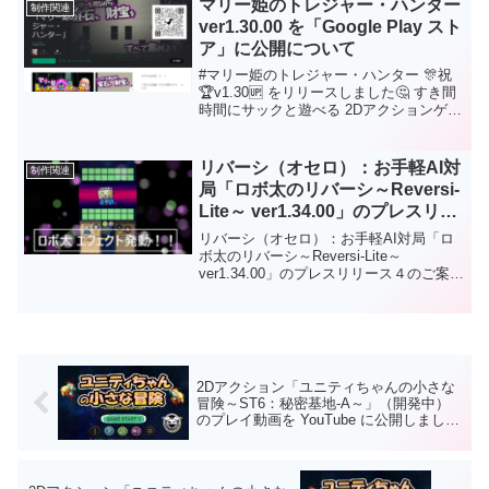
マリー姫のトレジャー・ハンター
制作関連
ムツム風パズルゲーム！！あなたもハマ
ver1.30.00 を「Google Play スト
るかもしれない？ 「八玉の秘宝」是非是
ア」に公開について
非、遊んでください😘
#マリー姫のトレジャー・ハンター 🎊祝
🏆v1.30🆙 をリリースしました🤔 すき間
時間にサックと遊べる 2Dアクションゲー
ム😉 レーダーを見ながら💎宝物💎を探
索！ レトロゲームファンの方、是非是
非、遊んでくださいね😘 応援、拡散、よ
リバーシ（オセロ）：お手軽AI対
制作関連
ろしくお願いします😘⚔Playストア👇
局「ロボ太のリバーシ～Reversi-
https://play.google.com/store/apps/details
Lite～ ver1.34.00」のプレスリリ
?
ース４のご案内
id=com.HatanaKikaku.MariTreasureHunte
リバーシ（オセロ）：お手軽AI対局「ロ
r
ボ太のリバーシ～Reversi-Lite～
ver1.34.00」のプレスリリース４のご案内
初心者に優しい「お手軽AI」で人気定番
ボードゲーム「リバーシ」が楽しめま
す！ロボ太エフェクト、ロボ太ツィート
がおもしろい！など他のリバーシにはな
い要素あり！通勤・通学中にサクッと短
時間で遊べますので 是非是非、お試しく
2Dアクション「ユニティちゃんの小さな
ださい。対戦はAIのみで強さは初級～中
冒険～ST6：秘密基地-A～」（開発中）
級程度。今後も改良を加えてAIの強さを
のプレイ動画を YouTube に公開しまし
強化！上級者でも満足できるようレベル
た。
調整をしようと思っています。Android版
の場合は「Google Play ストア」からダ
ウンロードしてから遊ぶことができま