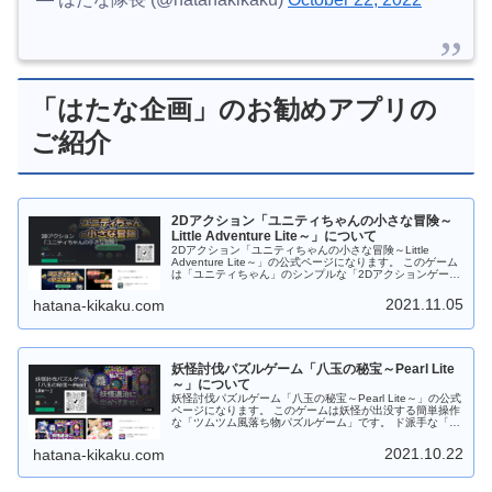
「はたな企画」のお勧めアプリの
ご紹介
2Dアクション「ユニティちゃんの小さな冒険～
Little Adventure Lite～」について
2Dアクション「ユニティちゃんの小さな冒険～Little
Adventure Lite～」の公式ページになります。 このゲーム
は「ユニティちゃん」のシンプルな「2Dアクションゲー
ム」です。 制限時間内までにユニティちゃんを帰宅させよ
う！ 道中には「ウニ？」「オポッサム」「大鷲」などのモ
2021.11.05
hatana-kikaku.com
ンスターがいっぱい！ジャンプしてよけてください。
Android版は ステージ１０まで「Google Play ストア」か
らダウンロードしてから遊べます。 Web版は ステージ３
までダウンロードなしでＰＣのブラウザで遊べます。 もち
ろんフリーソフトです。応援、よろしくお願いします。
妖怪討伐パズルゲーム「八玉の秘宝～Pearl Lite
～」について
妖怪討伐パズルゲーム「八玉の秘宝～Pearl Lite～」の公式
ページになります。 このゲームは妖怪が出没する簡単操作
な「ツムツム風落ち物パズルゲーム」です。 ド派手な「宝
玉スキル」やパズル力を駆使して攻略しよう！ すき間時間
にサックと遊べますので 是非是非、お試しください。 ゲ
2021.10.22
hatana-kikaku.com
ーム中は８種類の宝玉（パール）が落ちてきますので同じ
種類の宝玉（パール）を３つ以上つなげてください。 ４つ
以上つなげると時限爆弾が発動します。時限爆弾はタップ