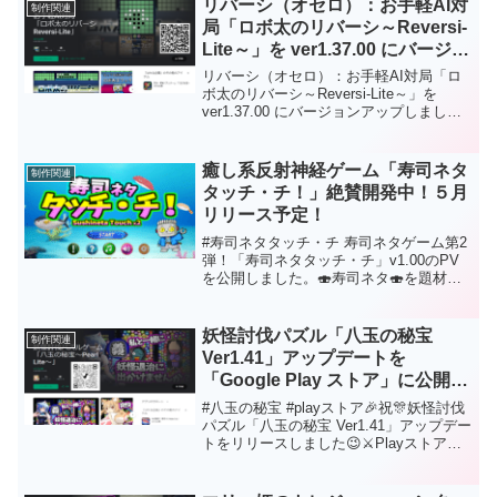
リバーシ（オセロ）：お手軽AI対
制作関連
お願いします😘⚔Playストア
局「ロボ太のリバーシ～Reversi-
⚔https://play.google.com/store/apps/deta
Lite～」を ver1.37.00 にバージョ
ils?id=com.HatanaKikaku.PearlLite
ンアップしました。
リバーシ（オセロ）：お手軽AI対局「ロ
ボ太のリバーシ～Reversi-Lite～」を
ver1.37.00 にバージョンアップしまし
た。初心者に優しい「お手軽AI」で人気
定番ボードゲーム「リバーシ」が楽しめ
ます！ロボ太エフェクト、ロボ太ツィー
癒し系反射神経ゲーム「寿司ネタ
制作関連
トがおもしろい！など他のリバーシには
タッチ・チ！」絶賛開発中！５月
ない要素あり！通勤・通学中にサクッと
リリース予定！
短時間で遊べますので 是非是非、お試し
ください。※ こちらはWeb版になります
#寿司ネタタッチ・チ 寿司ネタゲーム第2
のでご留意ください。Android版ではあり
弾！「寿司ネタタッチ・チ」v1.00のPV
ません。主なバージョンアップ内容は次
を公開しました。🍣寿司ネタ🍣を題材に
のとおりになります。Web版として
した癒し系反射神経ゲームです😉 5月、
ver1.36.00(Android版)から移植。「AIレベ
PlayストアかWeb版として公開予定！💪
ル7」を追加しました。
きみは神出鬼没に出没する「寿司ネタ」
妖怪討伐パズル「八玉の秘宝
制作関連
をすべてタップすることができるかな？
Ver1.41」アップデートを
https://youtu.be/RBLyyzVool8
「Google Play ストア」に公開に
ついて
#八玉の秘宝 #playストア🎉祝🎊妖怪討伐
パズル「八玉の秘宝 Ver1.41」アップデー
トをリリースしました😉⚔Playストア
⚔https://play.google.com/store/apps/deta
ils?id=com.HatanaKikaku.PearlLiteすき間
時間にサックと遊べる 妖怪が出没する ツ