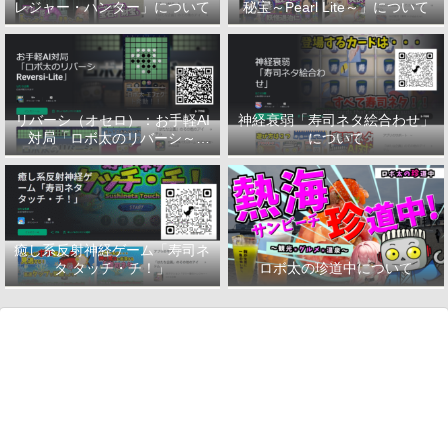
レジャー・ハンター」について
秘宝～Pearl Lite～」について
リバーシ（オセロ）：お手軽AI
神経衰弱「寿司ネタ絵合わせ」
対局「ロボ太のリバーシ～
について
Reversi-Lite～」について
癒し系反射神経ゲーム「寿司ネ
タ タッチ・チ！」
ロボ太の珍道中について