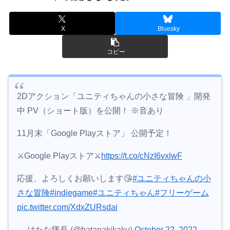
X
Bluesky
コピー
2Dアクション「ユニティちゃんの小さな冒険 」開発
中 PV（ショート版）を公開！ ※音あり
11月末「Google Playストア」 公開予定！
⚔Google Playストア⚔
https://t.co/cNzI6vxlwF
応援、よろしくお願いします😘
#ユニティちゃんの小
さな冒険
#indiegame
#ユニティちゃん
#フリーゲーム
pic.twitter.com/XdxZURsdai
— はたな隊長 (@hatanakikaku)
October 22, 2022