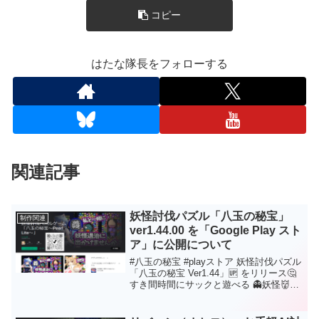
コピー
はたな隊長をフォローする
関連記事
妖怪討伐パズル「八玉の秘宝」
制作関連
ver1.44.00 を「Google Play スト
ア」に公開について
#八玉の秘宝 #playストア 妖怪討伐パズル
「八玉の秘宝 Ver1.44」🆙 をリリース🤔
すき間時間にサックと遊べる 👻妖怪👹が
出没する ツムツム風パズルゲーム！！あ
なたもハマるかもしれない？是非是非、
遊んでください😘応援、拡散、よろしく