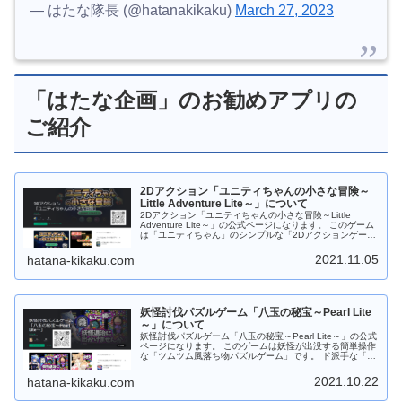
— はたな隊長 (@hatanakikaku)
March 27, 2023
「はたな企画」のお勧めアプリの
ご紹介
2Dアクション「ユニティちゃんの小さな冒険～
Little Adventure Lite～」について
2Dアクション「ユニティちゃんの小さな冒険～Little
Adventure Lite～」の公式ページになります。 このゲーム
は「ユニティちゃん」のシンプルな「2Dアクションゲー
ム」です。 制限時間内までにユニティちゃんを帰宅させよ
う！ 道中には「ウニ？」「オポッサム」「大鷲」などのモ
2021.11.05
hatana-kikaku.com
ンスターがいっぱい！ジャンプしてよけてください。
Android版は ステージ１０まで「Google Play ストア」か
らダウンロードしてから遊べます。 Web版は ステージ３
までダウンロードなしでＰＣのブラウザで遊べます。 もち
ろんフリーソフトです。応援、よろしくお願いします。
妖怪討伐パズルゲーム「八玉の秘宝～Pearl Lite
～」について
妖怪討伐パズルゲーム「八玉の秘宝～Pearl Lite～」の公式
ページになります。 このゲームは妖怪が出没する簡単操作
な「ツムツム風落ち物パズルゲーム」です。 ド派手な「宝
玉スキル」やパズル力を駆使して攻略しよう！ すき間時間
にサックと遊べますので 是非是非、お試しください。 ゲ
2021.10.22
hatana-kikaku.com
ーム中は８種類の宝玉（パール）が落ちてきますので同じ
種類の宝玉（パール）を３つ以上つなげてください。 ４つ