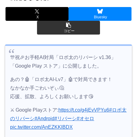
X
Bluesky
コピー
🎊祝🎉お手軽AI対局「ロボ太のリバーシ v1.36」
「Google Play ストア」に公開しました。
あの？🤖「ロボ太AI-Lv7」🤖で対局できます！
なかなか手ごわいぞぃ🤔
応援、拡散、よろしくお願いします😘
⚔ Google Playストア:
https://t.co/g4jEvVPYu6
#ロボ太
のリバーシ
#Android
#リバーシ
#オセロ
pic.twitter.com/AnEZKKlBDX