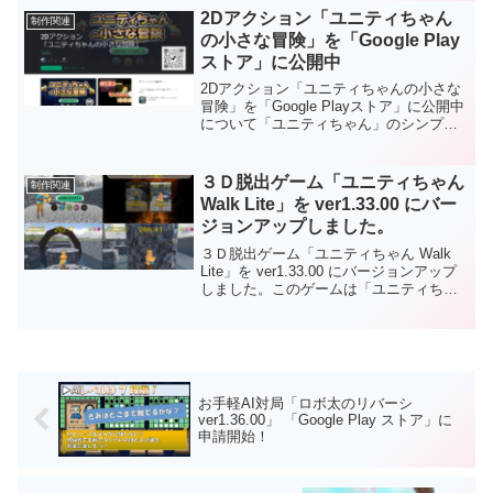
ウンロードしてから遊ぶことができま
きみは神出鬼没に出没する「寿司ネタ」
2Dアクション「ユニティちゃん
制作関連
す。Web版の場合はダウンロードなしで
をすべてタップすることができるかな？
の小さな冒険」を「Google Play
ＰＣのブラウザで遊ぶことができます。
https://youtu.be/RBLyyzVool8
もちろんフリーソフトです。応援、よろ
ストア」に公開中
しくお願いします。
2Dアクション「ユニティちゃんの小さな
冒険」を「Google Playストア」に公開中
について「ユニティちゃん」のシンプル
な「２Dアクションゲーム」が楽しめま
す！Androidユーザーは「Google Play ス
トア」からダウンロードして遊んでくだ
３Ｄ脱出ゲーム「ユニティちゃん
制作関連
さい。もちろんフリーソフトです。応
Walk Lite」を ver1.33.00 にバー
援、よろしくお願いします。
ジョンアップしました。
３Ｄ脱出ゲーム「ユニティちゃん Walk
Lite」を ver1.33.00 にバージョンアップ
しました。このゲームは「ユニティちゃ
んの３Ｄ脱出ゲーム」になります。「ユ
ニティちゃん」をアスレチック感覚で操
作してこのマップのどこかにある「ゴー
ル」をめざそう！主なバージョンアップ
内容は次のとおりになります。「ステー
ジ２」を解放しました。ステージ内にあ
お手軽AI対局「ロボ太のリバーシ
るコインをすべて収集するとクリア時に
ver1.36.00」 「Google Play ストア」に
「コイン収集ボーナス」がもらえるよう
申請開始！
にしました。ステージクリア時のランク
判定に「SS」を追加しました。「ゲーム
情報」、コピーライトを表示しました。