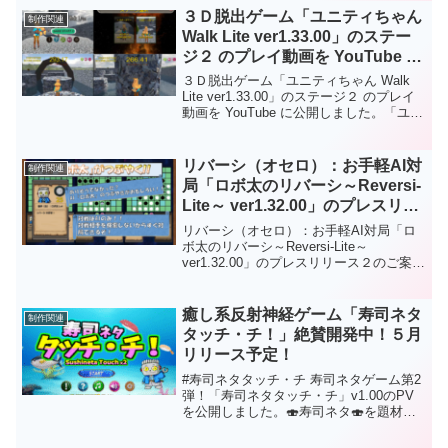
さいね😉君は「ロボ太」、「シンシア」
３Ｄ脱出ゲーム「ユニティちゃん
制作関連
に勝てるかな？⚔Playストア
Walk Lite ver1.33.00」のステー
⚔https://play.google.com/store/apps/deta
ジ２ のプレイ動画を YouTube に
ils?id=com.HatanaKikaku.ReversiLite
公開について
３Ｄ脱出ゲーム「ユニティちゃん Walk
Lite ver1.33.00」のステージ２ のプレイ
動画を YouTube に公開しました。「ユニ
ティちゃん」をアスレチック感覚で操作
する「３Ｄ脱出ゲーム」が楽しめます！
このゲームはダウンロードなしでＰＣの
リバーシ（オセロ）：お手軽AI対
制作関連
ブラウザで遊べます。もちろんフリーソ
局「ロボ太のリバーシ～Reversi-
フトです。
Lite～ ver1.32.00」のプレスリリ
ース２のご案内
リバーシ（オセロ）：お手軽AI対局「ロ
ボ太のリバーシ～Reversi-Lite～
ver1.32.00」のプレスリリース２のご案内
初心者に優しい「お手軽AI」で人気定番
ボードゲーム「リバーシ」が楽しめま
す！ロボ太エフェクト、ロボ太ツィート
癒し系反射神経ゲーム「寿司ネタ
制作関連
がおもしろい！など他のリバーシにはな
タッチ・チ！」絶賛開発中！５月
い要素あり！通勤・通学中にサクッと短
リリース予定！
時間で遊べますので 是非是非、お試しく
ださい。対戦はAIのみで強さは初級～中
#寿司ネタタッチ・チ 寿司ネタゲーム第2
級程度。今後も改良を加えてAIの強さを
弾！「寿司ネタタッチ・チ」v1.00のPV
強化！上級者でも満足できるようレベル
を公開しました。🍣寿司ネタ🍣を題材に
調整をしようと思っています。Android版
した癒し系反射神経ゲームです😉 5月、
の場合は「Google Play ストア」からダ
PlayストアかWeb版として公開予定！💪