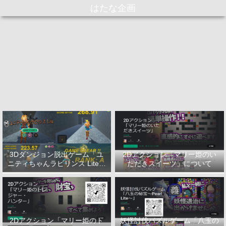
はたな企画
3Dダンジョン脱出ゲーム「ユ
2Dアクション「マリー姫のい
ニティちゃんラビリンス Lite」
ただきスイーツ」について
について
2Dアクション「マリー姫のト
妖怪討伐パズルゲーム「八玉の