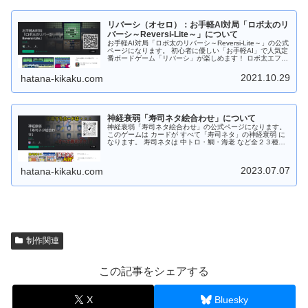
以上つなげると時限爆弾が発動します。時限爆弾はタップ
することで手動で爆発させることもできます。 さらに時限
爆弾が爆発すると近くにある時限爆弾も連鎖爆発します。
リバーシ（オセロ）：お手軽AI対局「ロボ太のリ
宝玉の他に特殊宝玉（２～３色変換）、跳玉（パンチ）、
妖玉があります。 「宝玉スキル：焔」は超強力！！発動す
バーシ～Reversi-Lite～」について
ると同じ色の「宝玉」をまとめて消します。 Android版は
お手軽AI対局「ロボ太のリバーシ～Reversi-Lite～」の公式
「Google Play ストア」からダウンロードしてから遊ぶこ
ページになります。 初心者に優しい「お手軽AI」で人気定
とができます。 Web版はダウンロードなしでＰＣのブラウ
番ボードゲーム「リバーシ」が楽しめます！ ロボ太エフェ
ザで遊ぶことができます。 もちろんフリーソフトです。応
クト、ロボ太ツィートがおもしろい！など他のリバーシに
援、よろしくお願いします。
はない要素あり！ あなたを飽きさせません！ 通勤・通学
2021.10.29
hatana-kikaku.com
中にサクッと短時間で遊べますので 是非是非、お試しくだ
さい。 対戦はAIのみで強さは初級～中級程度。全部で１６
段階！！ レベル９～１６では 「リバーシ大好き妖精（シ
ンシア）」が降臨します！ 今後も改良を加えて「ロボ太-
AI」を強化！上級者でも満足できるレベルに調整しようと
神経衰弱「寿司ネタ絵合わせ」について
思っています。 Android版の場合は「Google Play スト
ア」からダウンロードしてから遊ぶことができます。 Web
神経衰弱「寿司ネタ絵合わせ」の公式ページになります。
版の場合はダウンロードなしでＰＣのブラウザで遊ぶこと
このゲームは カードが すべて「寿司ネタ」の神経衰弱 に
ができます。 もちろんフリーソフトです。応援、よろしく
なります。 寿司ネタは 中トロ・鯛・海老 など全２３種。
お願いします。
１プレイモードでゲーム開始時は１０種。 １０ステージク
リア毎に １枚ずつネタカードを追加！！（最大：１３０ス
テージまで） AI対局モードでは初めから全２３種、登場し
2023.07.07
hatana-kikaku.com
ます。 遊び方は２つ！ １プレイモードとAI対局モード。
・１プレイモードは 「制限時間との闘い！」 ・AI対局モ
ードは 「AIと記憶力勝負！」 難易度は 初級から上級。 ラ
クラク片手で簡単操作！ ゲーム中はカードをタップするだ
け！ 難しい操作はありません。 自分のペースで遊べま
す。 お寿司屋さんに出かける前にちょいプレイ！！ テン
ション・アゲアゲで出かけよう！！ Android版の場合は
「Google Play ストア」からダウンロードしてから遊ぶこ
とができます。 Web版の場合はダウンロードなしでＰＣの
制作関連
ブラウザで遊ぶことができます。 もちろんフリーソフトで
す。応援、よろしくお願いします。
この記事をシェアする
X
Bluesky