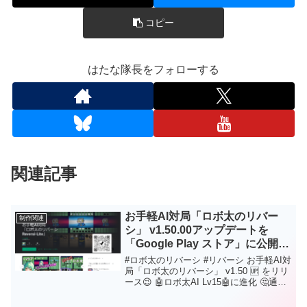
コピー
はたな隊長をフォローする
関連記事
お手軽AI対局「ロボ太のリバー
制作関連
シ」 v1.50.00アップデートを
「Google Play ストア」に公開に
ついて
#ロボ太のリバーシ #リバーシ お手軽AI対
局「ロボ太のリバーシ」 v1.50 🆙 をリリ
ース😉 🤖ロボ太AI Lv15🤖に進化 🤔通勤
通学、すき間時間にサックとリバーシ！
是非是非、ダウンロードして遊んでくだ