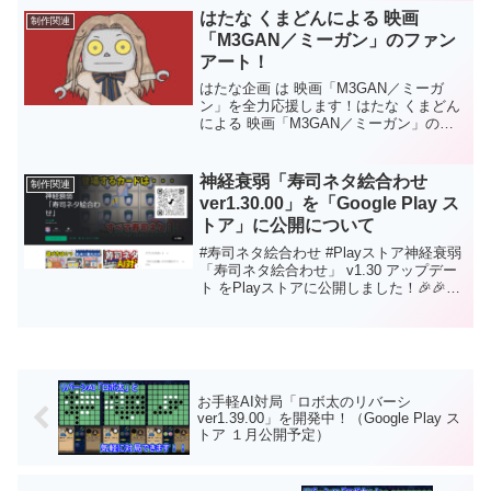
はたな くまどんによる 映画
制作関連
「M3GAN／ミーガン」のファン
アート！
はたな企画 は 映画「M3GAN／ミーガ
ン」を全力応援します！はたな くまどん
による 映画「M3GAN／ミーガン」のフ
ァンアートです！今なら ミーガンとリバ
ーシで対局できます勝っても、負けて
も、引き分けても 映画グッズが抽選で当
神経衰弱「寿司ネタ絵合わせ
制作関連
たります是非是非、「ミーガンのリバー
ver1.30.00」を「Google Play ス
シ」 遊んでくださいhttps://m3gan-
トア」に公開について
reversi.online
#寿司ネタ絵合わせ #Playストア神経衰弱
「寿司ネタ絵合わせ」 v1.30 アップデー
ト をPlayストアに公開しました！🎉🎉🎊
寿司ネタで 「ロボ太AI」と絵合わせ対局
できます！！君は ロボ太に勝てるかな？
🤔⚔Google Playストア
⚔https://play.google.com/store/apps/deta
ils?id=com.HatanaKikaku.SushiPic応援、
よろしくお願いします😘
お手軽AI対局「ロボ太のリバーシ
ver1.39.00」を開発中！（Google Play ス
トア １月公開予定）