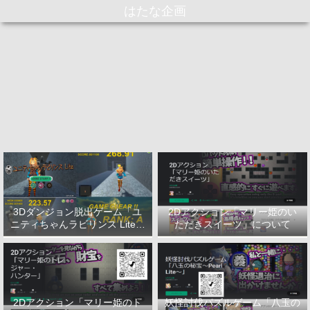
はたな企画
3Dダンジョン脱出ゲーム「ユ
2Dアクション「マリー姫のい
ニティちゃんラビリンス Lite」
ただきスイーツ」について
について
2Dアクション「マリー姫のト
妖怪討伐パズルゲーム「八玉の