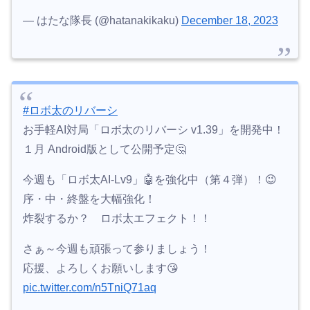
— はたな隊長 (@hatanakikaku)
December 18, 2023
#ロボ太のリバーシ
お手軽AI対局「ロボ太のリバーシ v1.39」を開発中！
１月 Android版として公開予定🤔
今週も「ロボ太AI-Lv9」🤖を強化中（第４弾）！😉
序・中・終盤を大幅強化！
炸裂するか？ ロボ太エフェクト！！
さぁ～今週も頑張って参りましょう！
応援、よろしくお願いします😘
pic.twitter.com/n5TniQ71aq