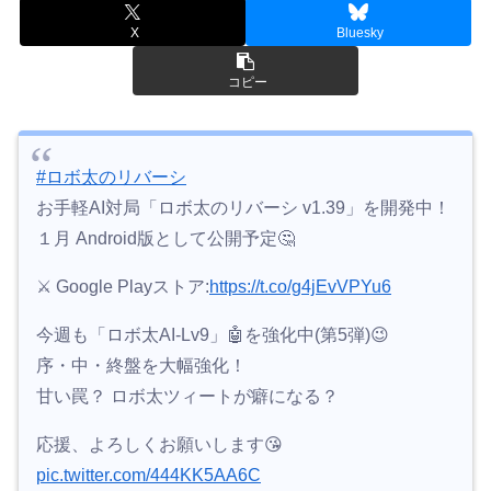
X
Bluesky
コピー
#ロボ太のリバーシ
お手軽AI対局「ロボ太のリバーシ v1.39」を開発中！
１月 Android版として公開予定🤔
⚔ Google Playストア:
https://t.co/g4jEvVPYu6
今週も「ロボ太AI-Lv9」🤖を強化中(第5弾)😉
序・中・終盤を大幅強化！
甘い罠？ ロボ太ツィートが癖になる？
応援、よろしくお願いします😘
pic.twitter.com/444KK5AA6C