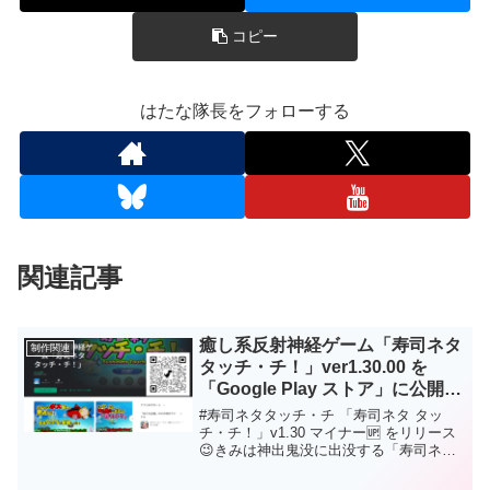
コピー
はたな隊長をフォローする
関連記事
癒し系反射神経ゲーム「寿司ネタ
制作関連
タッチ・チ！」ver1.30.00 を
「Google Play ストア」に公開に
ついて
#寿司ネタタッチ・チ 「寿司ネタ タッ
チ・チ！」v1.30 マイナー🆙 をリリース
😉きみは神出鬼没に出没する「寿司ネ
タ」をすべてタップすることができるか
な？応援、拡散、よろしくです😘レトロ