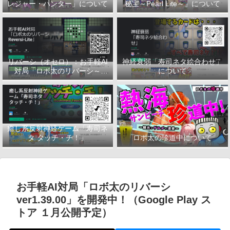
レジャー・ハンター」について
秘宝～Pearl Lite～」について
リバーシ（オセロ）：お手軽AI
神経衰弱「寿司ネタ絵合わせ」
対局「ロボ太のリバーシ～
について
Reversi-Lite～」について
癒し系反射神経ゲーム「寿司ネ
タ タッチ・チ！」
ロボ太の珍道中について
お手軽AI対局「ロボ太のリバーシ
ver1.39.00」を開発中！（Google Play ス
トア １月公開予定）