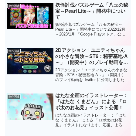
ゲームファン、寿司ネタ好きな方、是非
妖怪討伐パズルゲーム「八玉の秘
制作関連
是非、遊んでくださいね😘⚔Playストア
宝～Pearl Lite～」開発中につい
👇
て
https://play.google.com/store/apps/details
?id=com.HatanaKikaku.SushiTouch
妖怪討伐パズルゲーム「八玉の秘宝～
Pearl Lite～」開発中について2022/12月
～2023/1月 「Google Playストア」公開
予定！このゲームは「ツムツム風落ち物
パズルゲーム」です。ゲーム中は８種類
の宝玉（パール）が落ちてきますので同
2Dアクション「ユニティちゃん
制作関連
じ種類の宝玉（パール）を３つ以上つな
の小さな冒険～ST6：秘密基地-A
げてください。Android版は「Google
～」（開発中）のプレイ動画を
Play ストア」からダウンロードしてから
Twitter に公開しました。
遊ぶことができます。Web版はダウンロ
2Dアクション「ユニティちゃんの小さな
ードなしでＰＣのブラウザで遊ぶことが
冒険～ST6：秘密基地-A～」（開発中）
できます。もちろんフリーソフトです。
のプレイ動画を Twitter に公開しました。
応援、よろしくお願いします。
「ユニティちゃん」のシンプルな「２Dア
クションゲーム」が楽しめます！2022年
11月末「Google Playストア」に公開予
はたな企画のイラストレーター：
制作関連
定！大鷲からユニティちゃんを帰宅させ
「はたな くまどん」 による 「ロ
よう！応援、よろしくお願いします。
ボ太のお花見」イラスト公開！
はたな企画のイラストレーター：「はた
な くまどん」 による 「ロボ太のお花
見」イラストになります。応援、よろし
くお願いします。