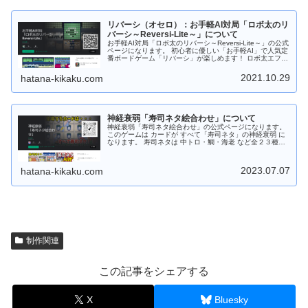
以上つなげると時限爆弾が発動します。時限爆弾はタップ
することで手動で爆発させることもできます。 さらに時限
爆弾が爆発すると近くにある時限爆弾も連鎖爆発します。
リバーシ（オセロ）：お手軽AI対局「ロボ太のリ
宝玉の他に特殊宝玉（２～３色変換）、跳玉（パンチ）、
妖玉があります。 「宝玉スキル：焔」は超強力！！発動す
バーシ～Reversi-Lite～」について
ると同じ色の「宝玉」をまとめて消します。 Android版は
お手軽AI対局「ロボ太のリバーシ～Reversi-Lite～」の公式
「Google Play ストア」からダウンロードしてから遊ぶこ
ページになります。 初心者に優しい「お手軽AI」で人気定
とができます。 Web版はダウンロードなしでＰＣのブラウ
番ボードゲーム「リバーシ」が楽しめます！ ロボ太エフェ
ザで遊ぶことができます。 もちろんフリーソフトです。応
クト、ロボ太ツィートがおもしろい！など他のリバーシに
援、よろしくお願いします。
はない要素あり！ あなたを飽きさせません！ 通勤・通学
2021.10.29
hatana-kikaku.com
中にサクッと短時間で遊べますので 是非是非、お試しくだ
さい。 対戦はAIのみで強さは初級～中級程度。全部で１６
段階！！ レベル９～１６では 「リバーシ大好き妖精（シ
ンシア）」が降臨します！ 今後も改良を加えて「ロボ太-
AI」を強化！上級者でも満足できるレベルに調整しようと
神経衰弱「寿司ネタ絵合わせ」について
思っています。 Android版の場合は「Google Play スト
ア」からダウンロードしてから遊ぶことができます。 Web
神経衰弱「寿司ネタ絵合わせ」の公式ページになります。
版の場合はダウンロードなしでＰＣのブラウザで遊ぶこと
このゲームは カードが すべて「寿司ネタ」の神経衰弱 に
ができます。 もちろんフリーソフトです。応援、よろしく
なります。 寿司ネタは 中トロ・鯛・海老 など全２３種。
お願いします。
１プレイモードでゲーム開始時は１０種。 １０ステージク
リア毎に １枚ずつネタカードを追加！！（最大：１３０ス
テージまで） AI対局モードでは初めから全２３種、登場し
2023.07.07
hatana-kikaku.com
ます。 遊び方は２つ！ １プレイモードとAI対局モード。
・１プレイモードは 「制限時間との闘い！」 ・AI対局モ
ードは 「AIと記憶力勝負！」 難易度は 初級から上級。 ラ
クラク片手で簡単操作！ ゲーム中はカードをタップするだ
け！ 難しい操作はありません。 自分のペースで遊べま
す。 お寿司屋さんに出かける前にちょいプレイ！！ テン
ション・アゲアゲで出かけよう！！ Android版の場合は
「Google Play ストア」からダウンロードしてから遊ぶこ
とができます。 Web版の場合はダウンロードなしでＰＣの
制作関連
ブラウザで遊ぶことができます。 もちろんフリーソフトで
す。応援、よろしくお願いします。
この記事をシェアする
X
Bluesky