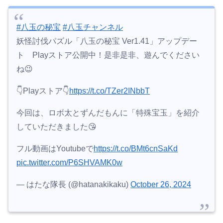
#八玉の秘宝
#八玉チャンネル
妖怪討伐パズル「八玉の秘宝 Ver1.41」アップデー
ト Playストア公開中！是非是非、遊んでください
ね😉
👇Playストア👇
https://t.co/TZer2INbbT
今回は、ロボ太とずんだもんに「特殊宝玉」を紹介
していただきました😘
フル動画はYoutubeで
https://t.co/BMt6cnSaKd
pic.twitter.com/P6SHVAMK0w
— はたな隊長 (@hatanakikaku)
October 26, 2024