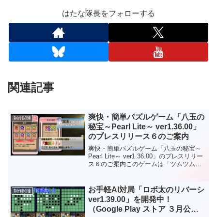
はたな隊長をフォローする
関連記事
爽快・簡単パズルゲーム「八玉の
制作関連
秘宝～Pearl Lite～ ver1.36.00」
のプレスリリース６のご案内
爽快・簡単パズルゲーム「八玉の秘宝～
Pearl Lite～ ver1.36.00」のプレスリリー
ス６のご案内このゲームは「ツムツム風
落ち物パズルゲーム」です。ゲーム中は
８種類の宝玉（パール）が落ちてきます
ので同じ種類の宝玉（パール）を３つ以
お手軽AI対局「ロボ太のリバーシ
制作関連
上つなげてください。※ こちらはAndroid
ver1.39.00」を開発中！
版になりますのでご留意ください。
（Google Play ストア ３月公開
Android版は「Google Play ストア」から