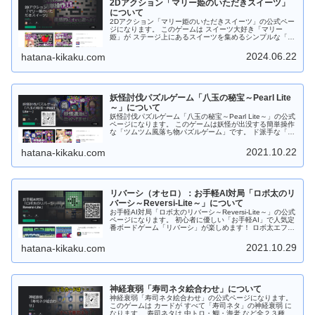
2Dアクション「マリー姫のいただきスイーツ」
について
2Dアクション「マリー姫のいただきスイーツ」の公式ペー
ジになります。 このゲームは スイーツ大好き「マリー
姫」が ステージ上にあるスイーツを集めるシンプルな「２
Dアクションゲーム」です。 ステージ上には モンスターが
出没してます。捕まらないよう逃げながら、スイーツをす
2024.06.22
hatana-kikaku.com
べて集めよう！ Android版は 「Google Play ストア」から
ダウンロードしてから遊べます。 もちろんフリーソフトで
す。応援、よろしくお願いします。
妖怪討伐パズルゲーム「八玉の秘宝～Pearl Lite
～」について
妖怪討伐パズルゲーム「八玉の秘宝～Pearl Lite～」の公式
ページになります。 このゲームは妖怪が出没する簡単操作
な「ツムツム風落ち物パズルゲーム」です。 ド派手な「宝
玉スキル」やパズル力を駆使して攻略しよう！ すき間時間
にサックと遊べますので 是非是非、お試しください。 ゲ
2021.10.22
hatana-kikaku.com
ーム中は８種類の宝玉（パール）が落ちてきますので同じ
種類の宝玉（パール）を３つ以上つなげてください。 ４つ
以上つなげると時限爆弾が発動します。時限爆弾はタップ
することで手動で爆発させることもできます。 さらに時限
爆弾が爆発すると近くにある時限爆弾も連鎖爆発します。
リバーシ（オセロ）：お手軽AI対局「ロボ太のリ
宝玉の他に特殊宝玉（２～３色変換）、跳玉（パンチ）、
妖玉があります。 「宝玉スキル：焔」は超強力！！発動す
バーシ～Reversi-Lite～」について
ると同じ色の「宝玉」をまとめて消します。 Android版は
お手軽AI対局「ロボ太のリバーシ～Reversi-Lite～」の公式
「Google Play ストア」からダウンロードしてから遊ぶこ
ページになります。 初心者に優しい「お手軽AI」で人気定
とができます。 Web版はダウンロードなしでＰＣのブラウ
番ボードゲーム「リバーシ」が楽しめます！ ロボ太エフェ
ザで遊ぶことができます。 もちろんフリーソフトです。応
クト、ロボ太ツィートがおもしろい！など他のリバーシに
援、よろしくお願いします。
はない要素あり！ あなたを飽きさせません！ 通勤・通学
2021.10.29
hatana-kikaku.com
中にサクッと短時間で遊べますので 是非是非、お試しくだ
さい。 対戦はAIのみで強さは初級～中級程度。全部で１６
段階！！ レベル９～１６では 「リバーシ大好き妖精（シ
ンシア）」が降臨します！ 今後も改良を加えて「ロボ太-
AI」を強化！上級者でも満足できるレベルに調整しようと
神経衰弱「寿司ネタ絵合わせ」について
思っています。 Android版の場合は「Google Play スト
ア」からダウンロードしてから遊ぶことができます。 Web
神経衰弱「寿司ネタ絵合わせ」の公式ページになります。
版の場合はダウンロードなしでＰＣのブラウザで遊ぶこと
このゲームは カードが すべて「寿司ネタ」の神経衰弱 に
ができます。 もちろんフリーソフトです。応援、よろしく
なります。 寿司ネタは 中トロ・鯛・海老 など全２３種。