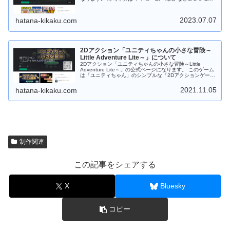
お願いします。
１プレイモードでゲーム開始時は１０種。 １０ステージク
リア毎に １枚ずつネタカードを追加！！（最大：１３０ス
テージまで） AI対局モードでは初めから全２３種、登場し
2023.07.07
hatana-kikaku.com
ます。 遊び方は２つ！ １プレイモードとAI対局モード。
・１プレイモードは 「制限時間との闘い！」 ・AI対局モ
ードは 「AIと記憶力勝負！」 難易度は 初級から上級。 ラ
クラク片手で簡単操作！ ゲーム中はカードをタップするだ
け！ 難しい操作はありません。 自分のペースで遊べま
す。 お寿司屋さんに出かける前にちょいプレイ！！ テン
2Dアクション「ユニティちゃんの小さな冒険～
ション・アゲアゲで出かけよう！！ Android版の場合は
Little Adventure Lite～」について
「Google Play ストア」からダウンロードしてから遊ぶこ
2Dアクション「ユニティちゃんの小さな冒険～Little
とができます。 Web版の場合はダウンロードなしでＰＣの
Adventure Lite～」の公式ページになります。 このゲーム
ブラウザで遊ぶことができます。 もちろんフリーソフトで
は「ユニティちゃん」のシンプルな「2Dアクションゲー
す。応援、よろしくお願いします。
ム」です。 制限時間内までにユニティちゃんを帰宅させよ
う！ 道中には「ウニ？」「オポッサム」「大鷲」などのモ
2021.11.05
hatana-kikaku.com
ンスターがいっぱい！ジャンプしてよけてください。
Android版は ステージ１０まで「Google Play ストア」か
らダウンロードしてから遊べます。 Web版は ステージ３
までダウンロードなしでＰＣのブラウザで遊べます。 もち
ろんフリーソフトです。応援、よろしくお願いします。
制作関連
この記事をシェアする
X
Bluesky
コピー