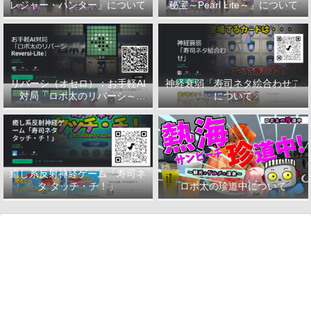
レジャー・ハンター」について
秘宝～Pearl Lite～」について
リバーシ（オセロ）：お手軽AI
神経衰弱「寿司ネタ絵合わせ」
対局「ロボ太のリバーシ～
について
Reversi-Lite～」について
癒し系反射神経ゲーム「寿司ネ
タ タッチ・チ！」
ロボ太の珍道中について