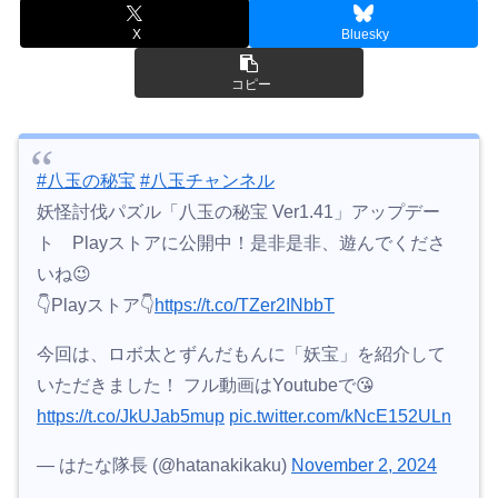
X
Bluesky
コピー
#八玉の秘宝
#八玉チャンネル
妖怪討伐パズル「八玉の秘宝 Ver1.41」アップデー
ト Playストアに公開中！是非是非、遊んでくださ
いね😉
👇Playストア👇
https://t.co/TZer2INbbT
今回は、ロボ太とずんだもんに「妖宝」を紹介して
いただきました！ フル動画はYoutubeで😘
https://t.co/JkUJab5mup
pic.twitter.com/kNcE152ULn
— はたな隊長 (@hatanakikaku)
November 2, 2024