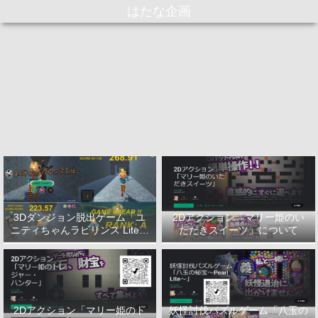
はたな企画
3Dダンジョン脱出ゲーム「ユ
2Dアクション「マリー姫のい
ニティちゃんラビリンス Lite」
ただきスイーツ」について
について
2Dアクション「マリー姫のト
妖怪討伐パズルゲーム「八玉の