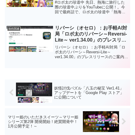
に公開について
#ロボ太の珍道中 先日、熱海に旅行した
際の珍道中ぶりをYouTubeに公開！。今
回で最終話で、ロボ太の珍道中「熱海珍
道中[後編２] ～お土産タ～イム熱海駅前
商店街珍道中 編～」です。🥳視聴、応
援、拡散、チャンネル登録、よろしくお
リバーシ（オセロ）：お手軽AI対
制作関連
願いします😘⚔YouTube👇
局「ロボ太のリバーシ～Reversi-
https://youtube.com/watch?
Lite～ ver1.34.00」のプレスリリ
v=iS1tD7IAbHc
ースのご案内
リバーシ（オセロ）：お手軽AI対局「ロ
ボ太のリバーシ～Reversi-Lite～
ver1.34.00」のプレスリリースのご案内初
心者に優しい「お手軽AI」で人気定番ボ
ードゲーム「リバーシ」が楽しめます！
ロボ太エフェクト、ロボ太ツィートがお
もしろい！など他のリバーシにはない要
素あり！通勤・通学中にサクッと短時間
で遊べますので 是非是非、お試しくださ
妖怪討伐パズル「八玉の秘宝 Ver1.41」
い。対戦はAIのみで強さは初級～中級程
アップデートを「Google Play ストア」
度。今後も改良を加えてAIの強さを強
に公開について
化！上級者でも満足できるようレベル調
整をしようと思っています。Android版の
場合は「Google Play ストア」からダウ
ンロードしてから遊ぶことができます。
マリー姫のいただきスイーツ～マリー姫
Web版の場合はダウンロードなしでＰＣ
シリーズ第2弾 開発開始！絶賛開発中！
のブラウザで遊ぶことができます。もち
1月公開予定！～
ろんフリーソフトです。応援、よろしく
お願いします。