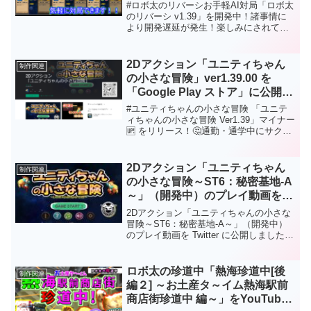
予定）
ダウンロードしてから遊ぶことができま
#ロボ太のリバーシお手軽AI対局「ロボ太
す。Web版はダウンロードなしでＰＣの
のリバーシ v1.39」を開発中！諸事情に
ブラウザで遊ぶことができます。もちろ
より開発遅延が発生！楽しみにされてい
んフリーソフトです。応援、よろしくお
た方、本当に申し訳ございません😂3月
願いします。
公開予定で仕切り直します。お詫びとし
て 新キャラリリース予定です！⚔ Google
2Dアクション「ユニティちゃん
制作関連
Playスト
の小さな冒険」ver1.39.00 を
ア:https://play.google.com/store/apps/det
「Google Play ストア」に公開に
ails?id=com.HatanaKikaku.ReversiLite
ついて
#ユニティちゃんの小さな冒険 「ユニテ
ィちゃんの小さな冒険 Ver1.39」マイナー
🆙 をリリース！🤔通勤・通学中にサクッ
と遊べます。👸ユニティちゃん👸、レト
ロゲームファンの方、是非是非、お試し
ください🥳応援、拡散、よろしくお願い
2Dアクション「ユニティちゃん
制作関連
します😘⚔Playストア👇
の小さな冒険～ST6：秘密基地-A
https://play.google.com/store/apps/details
～」（開発中）のプレイ動画を
?
Twitter に公開しました。
id=com.HatanaKikaku.LittleAdventureLite
2Dアクション「ユニティちゃんの小さな
冒険～ST6：秘密基地-A～」（開発中）
のプレイ動画を Twitter に公開しました。
「ユニティちゃん」のシンプルな「２Dア
クションゲーム」が楽しめます！2022年
11月末「Google Playストア」に公開予
ロボ太の珍道中「熱海珍道中[後
制作関連
定！大鷲からユニティちゃんを帰宅させ
編２] ～お土産タ～イム熱海駅前
よう！応援、よろしくお願いします。
商店街珍道中 編～」をYouTube