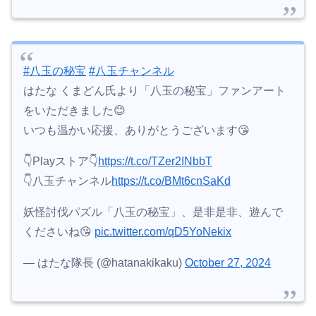
#八玉の秘宝
#八玉チャンネル
はたな くまどん氏より「八玉の秘宝」ファンアート
をいただきました😊
いつも温かい応援、ありがとうございます😘
👇Playストア👇
https://t.co/TZer2INbbT
👇八玉チャンネル
https://t.co/BMt6cnSaKd
妖怪討伐パズル「八玉の秘宝」、是非是非、遊んで
くださいね😘
pic.twitter.com/qD5YoNekix
— はたな隊長 (@hatanakikaku)
October 27, 2024