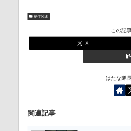
テージ３までダウン
リーソフトです。応
制作関連
この記
X
はたな隊
関連記事