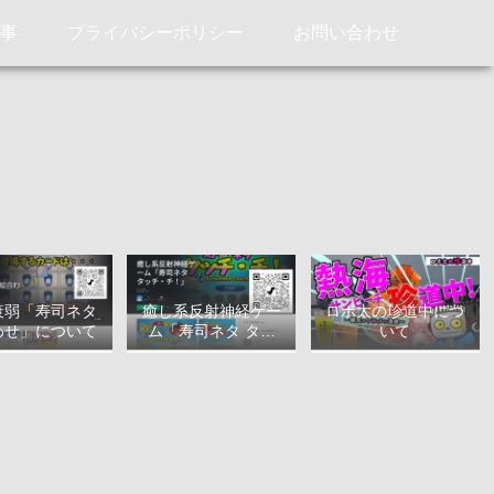
記事
プライバシーポリシー
お問い合わせ
衰弱「寿司ネタ
癒し系反射神経ゲー
ロボ太の珍道中につ
わせ」について
ム「寿司ネタ タッ
いて
チ・チ！」