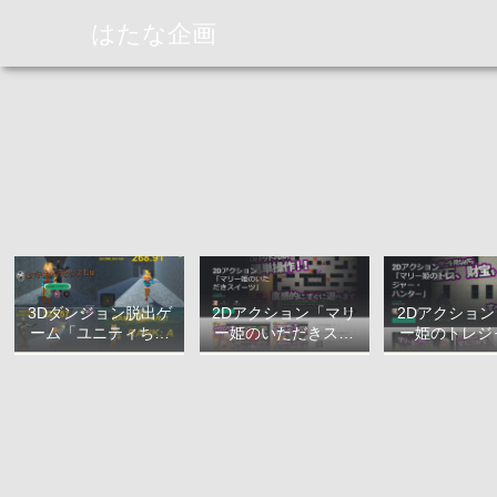
はたな企画
3Dダンジョン脱出ゲ
2Dアクション「マリ
2Dアクショ
ーム「ユニティちゃ
ー姫のいただきスイ
ー姫のトレジ
んラビリンス Lite」
ーツ」について
ハンター」に
について