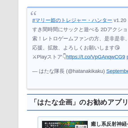
#マリー姫のトレジャー・ハンター
v1.
すき間時間にサックと遊べる 2Dアクショ
索！レトロゲームファンの方、是非是非、
応援、拡散、よろしくお願いします😘
⚔Playストア👇
https://t.co/VpGAnqwCG9
— はたな隊長 (@hatanakikaku)
Septembe
「はたな企画」のお勧めアプ
癒し系反射神経