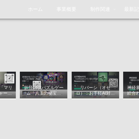
ホーム
事業概要
制作関連
最新
ン「マリ
妖怪討伐パズルゲー
リバーシ（オセ
神経
ャー・
ム「八玉の秘宝～
ロ）：お手軽AI対局
絵合
ついて
Pearl Lite～」につい
「ロボ太のリバーシ
て
～Reversi-Lite～」に
ついて