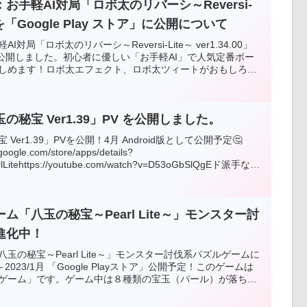
手軽AI対局「ロボ太のリバーシ～Reversi-
00」を「Google Play ストア」に公開について
局「ロボ太のリバーシ～Reversi-Lite～ ver1.34.00」
トア」に公開しました。初心者に優しい「お手軽AI」で人気定番ボー
しめます！ロボ太エフェクト、ロボ太ツィートがおもしろ
ない要素あり！通勤・通学中にサクッと短時間で遊べますの
さい。対戦はAIのみで強さは初級～中級程度。今後も改良を加
級者でも満足できるようレベル調整をしようと思っています。
秘宝 Ver1.39」PV を公開しました。
ogle Play ストア」からダウンロードしてから遊ぶことができま
ンロードなしでＰＣのブラウザで遊ぶことができます。もちろ
er1.39」PVを公開！4月 Android版として公開予定🤔
、よろしくお願いします。
ogle.com/store/apps/details?
arlLitehttps://youtube.com/watch?v=D53oGbSlQgEド派手な
を駆使して攻略しよう！応援、よろしくお願いします😘
「八玉の秘宝～Pearl Lite～」モンスター討
進化中！
の秘宝～Pearl Lite～」モンスター討伐系パズルゲームに
2023/1月 「Google Playストア」公開予定！このゲームは
ゲーム」です。ゲーム中は８種類の宝玉（パール）が落ちて
パール）を３つ以上つなげてください。Android版は
トア」からダウンロードしてから遊ぶことができます。Web版はダウ