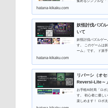
集めるシンプルな「
ターが出没してます
hatana-kikaku.com
よう！ Android版
ます。 もちろんフ
妖怪討伐パズルゲ
いて
妖怪討伐パズルゲーム
す。 このゲームは
ーム」です。 ド派
すき間時間にサック
hatana-kikaku.com
は８種類の宝玉（パ
を３つ以上つなげて
す。時限爆弾はタッ
リバーシ（オセ
に時限爆弾が爆発す
Reversi-Lit
に特殊宝玉（２～３
スキル：焔」は超強
お手軽AI対局「ロボ太
す。 Android版は
す。 初心者に優し
とができます。 W
楽しめます！ ロボ
できます。 もちろ
リバーシにはない要
hatana-kikaku.com