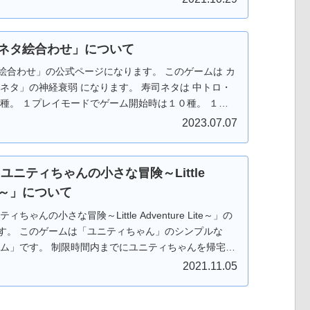
すので 是非是非、お試しください。 対戦はAIのみで
度。全部で１６段階！！ レベル９～１６では 「リバー
シア）」が降臨します！ 今後も改良を加えて「ロボ太-
ネタ絵合わせ」について
者でも満足できるレベルに調整しようと思っています。
合わせ」の公式ページになります。 このゲームは カ
「Google Play ストア」からダウンロードしてから遊ぶ
ネタ」の神経衰弱 になります。 寿司ネタは 中トロ・
Web版の場合はダウンロードなしでＰＣのブラウザで遊
３種。 １プレイモードでゲーム開始時は１０種。 １０
 もちろんフリーソフトです。応援、よろしくお願いし
 １枚ずつネタカードを追加！！（最大：１３０ステー
2023.07.07
ドでは初めから全２３種、登場します。 遊び方は２
 ・１プレイモードは 「制限時間との
「AIと記憶力勝負！」 難易度は 初級から上
ユニティちゃんの小さな冒険～Little
で簡単操作！ ゲーム中はカードをタップするだけ！ 難
ite～」について
分のペースで遊べます。 お寿司屋さんに出かけ
 テンション・アゲアゲで出かけよう！！ Android
ちゃんの小さな冒険～Little Adventure Lite～」の
e Play ストア」からダウンロードしてから遊ぶことがで
す。 このゲームは「ユニティちゃん」のシンプルな
の場合はダウンロードなしでＰＣのブラウザで遊ぶことが
ーム」です。 制限時間内までにユニティちゃんを帰宅さ
んフリーソフトです。応援、よろしくお願いします。
「ウニ？」「オポッサム」「大鷲」などのモンスターが
2021.11.05
てよけてください。 Android版は ステージ１０まで
y ストア」からダウンロードしてから遊べます。 Web版は ス