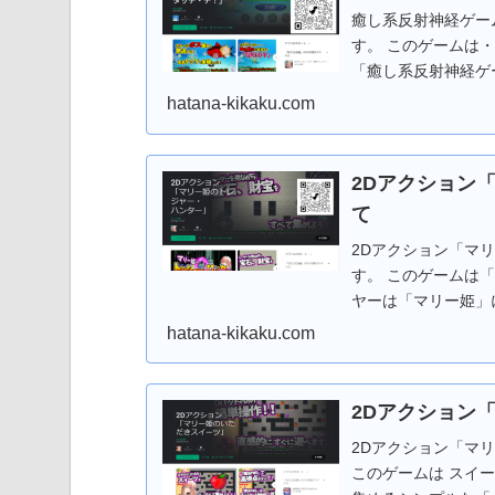
癒し系反射神経ゲー
す。 このゲームは
「癒し系反射神経ゲ
老 など全２１種。
hatana-kikaku.com
いよう「寿司ネタ」
ンをクリアをめざす
度は 初級から上級。ス
2Dアクション
さんに出かける前に
て
う！！ Android版の場合は「Google Play ストア」からダウンロードしてか
ら遊ぶことができま
2Dアクション「マ
ザで遊ぶことができ
す。 このゲームは
願いします。
ヤーは「マリー姫」
すべて収集する ア
hatana-kikaku.com
没してます。捕まら
を足止めしながら、宝物を
トア」からダウンロ
2Dアクション
応援、よろしくお願
2Dアクション「マ
このゲームは スイ