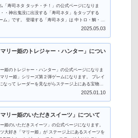
ム「寿司ネタ タッチ・チ！」の公式ページになりま
・・・神出鬼没に出没する「寿司ネタ」をタップする
ーム」です。 登場する「寿司ネタ」は 中トロ・鯛・海
「寿司ネタ」以外のタップはミスになります。 ミスしな
2025.05.03
のみをタップしてタップポイントをかせぎ、ミッショ
ゲームになります。 ステージ数は全部で１０個！ 難易
テージ毎に様々なミッションがあります。 お寿司屋
「マリー姫のトレジャー・ハンター」につい
ちょいプレイ！！ テンション・アゲアゲで出かけよ
す。 Web版の場合はダウンロードなしでＰＣのブラウ
リー姫のトレジャー・ハンター」の公式ページになりま
ます。 もちろんフリーソフトです。応援、よろしくお
「マリー姫」シリーズ第２弾ゲームになります。 プレイ
になって レーダーを見ながらステージ上にある宝物を
クションゲームです。 ステージ上には モンスターが出
2025.01.10
ないよう「バナナ」や「爆弾」を駆使してモンスター
すべて集めよう！ Android版は 「Google Play ス
ードしてから遊べます。 もちろんフリーソフトです。
「マリー姫のいただきスイーツ」について
いします。
リー姫のいただきスイーツ」の公式ページになります。
ーツ大好き「マリー姫」が ステージ上にあるスイーツを