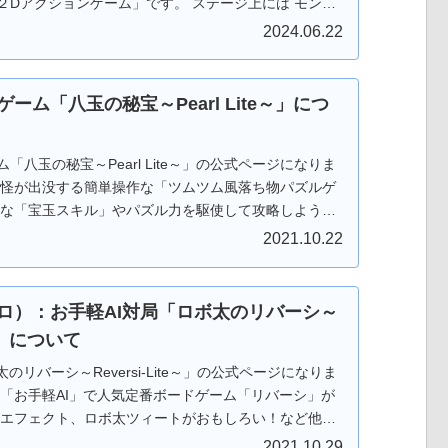
２Dアクションゲーム」です。 ステージ上には モンス
。捕まらないよう逃げながら、スイーツをすべて集め
2024.06.22
は 「Google Play ストア」からダウンロードしてから遊べ
リーソフトです。応援、よろしくお願いします。
ーム「八玉の秘宝～Pearl Lite～」につ
「八玉の秘宝～Pearl Lite～」の公式ページになりま
妖怪が出没する簡単操作な「ツムツム風落ち物パズルゲ
手な「宝玉スキル」やパズル力を駆使して攻略しよう！
と遊べますので 是非是非、お試しください。 ゲーム中
2021.10.22
ール）が落ちてきますので同じ種類の宝玉（パール）
ください。 ４つ以上つなげると時限爆弾が発動しま
プすることで手動で爆発させることもできます。 さら
ロ）：お手軽AI対局「ロボ太のリバーシ～
ると近くにある時限爆弾も連鎖爆発します。 宝玉の他
e～」について
色変換）、跳玉（パンチ）、妖玉があります。 「宝玉
力！！発動すると同じ色の「宝玉」をまとめて消しま
のリバーシ～Reversi-Lite～」の公式ページになりま
「Google Play ストア」からダウンロードしてから遊ぶこ
い「お手軽AI」で人気定番ボードゲーム「リバーシ」が
eb版はダウンロードなしでＰＣのブラウザで遊ぶことが
太エフェクト、ロボ太ツィートがおもしろい！など他の
んフリーソフトです。応援、よろしくお願いします。
素あり！ あなたを飽きさせません！ 通勤・通学中にサ
2021.10.29