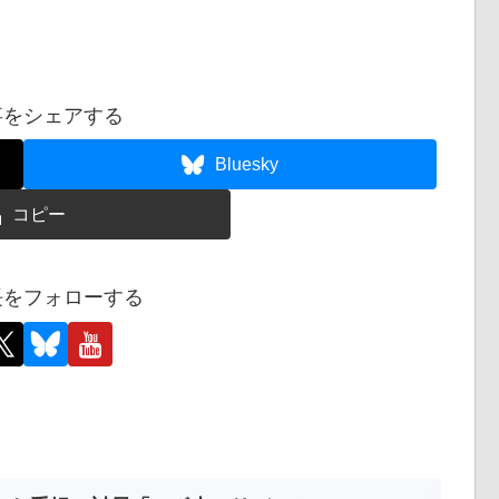
ロードなしでＰＣのブラウザで遊べます。 もちろんフ
援、よろしくお願いします。
事をシェアする
Bluesky
コピー
長をフォローする