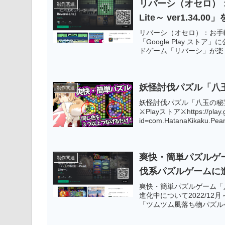
リバーシ（オセロ）：お
制作関連
Lite～ ver1.34.
リバーシ（オセロ）：お手軽AI対
「Google Play ス
ドゲーム「リバーシ」が楽
い！など他のリバーシには
で 是非是非、お試しくだ
えてAIの強さを強化！上
妖怪討伐パズル「八玉の
Android版の場合は「Go
制作関連
す。Web版の場合はダウ
妖怪討伐パズル「八玉の秘宝 V
んフリーソフトです。応援
⚔Playストア⚔https://play.go
id=com.HatanaKikaku.Pe
「宝玉スキル」やパズル力
爽快・簡単パズルゲーム
制作関連
伐系パズルゲームに
爽快・簡単パズルゲーム「八玉
進化中について2022/12月～
「ツムツム風落ち物パズル
きますので同じ種類の宝玉（
「Google Play ス