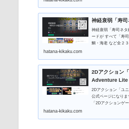
クッと短時間で遊べま
強さは初級～中級程
シ大好き妖精（シン
神経衰弱「寿司
AI」を強化！上級
神経衰弱「寿司ネタ絵
Android版の場合は
ードが すべて「寿司
ことができます。 
鯛・海老 など全２
ぶことができます。
ステージクリア毎に
ます。
hatana-kikaku.com
ジまで） AI対局モー
つ！ １プレイモードとAI対局モード。
闘い！」 ・AI対局モードは 
2Dアクション「
級。 ラクラク片手
Adventure L
しい操作はありません。 自
る前にちょいプレイ！！
2Dアクション「ユニティ
版の場合は「Googl
公式ページになりま
きます。 Web版
「2Dアクションゲ
できます。 もちろ
せよう！ 道中には
hatana-kikaku.com
いっぱい！ジャンプし
「Google Pla