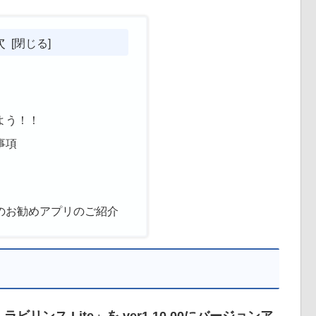
次
よう！！
事項
のお勧めアプリのご紹介
ンス Lite」を ver1.10.00にバージョンア