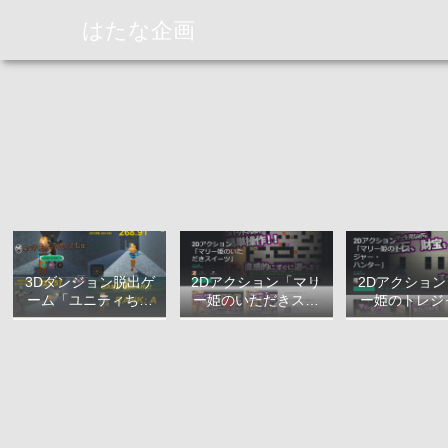
はたな企画
3Dダンジョン脱出ゲ
2Dアクション「マリ
2Dアクショ
ーム「ユニティちゃ
ー姫のいただきスイ
ー姫のトレジ
んラビリンス Lite」
ーツ」について
ハンター」に
について