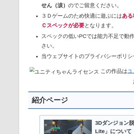
せん（涙）
のでご留意ください。
３Ｄゲームのため快適に遊ぶには
ある
Ｃスペックが必要
となります。
スペックの低いPCでは能力不足で動
さい。
当ウェブサイトのプライバシーポリシ
この作品は
ユ
紹介ページ
3Dダンジョン
Lite」について