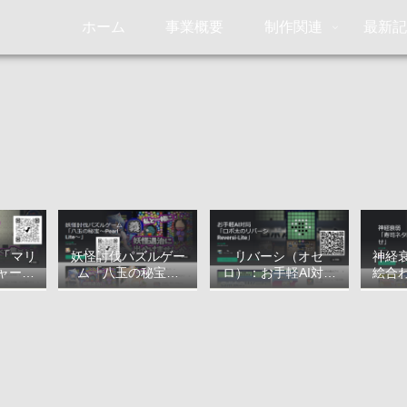
ホーム
事業概要
制作関連
最新
ン「マリ
妖怪討伐パズルゲー
リバーシ（オセ
神経
ャー・
ム「八玉の秘宝～
ロ）：お手軽AI対局
絵合
ついて
Pearl Lite～」につい
「ロボ太のリバーシ
て
～Reversi-Lite～」に
ついて