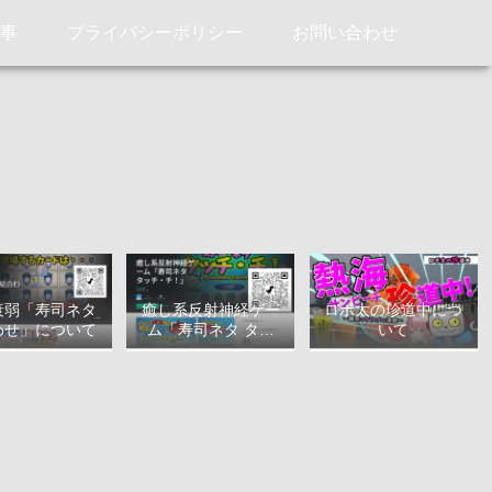
記事
プライバシーポリシー
お問い合わせ
衰弱「寿司ネタ
癒し系反射神経ゲー
ロボ太の珍道中につ
わせ」について
ム「寿司ネタ タッ
いて
チ・チ！」