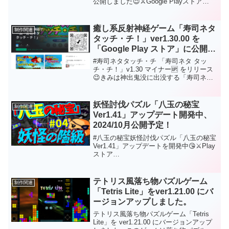
公開しました😉⚔Google Playストア
⚔https://play.google.com/store/apps/deta
ils?
id=com.HatanaKikaku.LittleAdventureLite
癒し系反射神経ゲーム「寿司ネタ
制作関連
通勤・通学中にサクッと遊べる「ユニテ
タッチ・チ！」ver1.30.00 を
ィちゃんの2Dアクション」です。是非是
「Google Play ストア」に公開に
非、お試しください🥳
ついて
#寿司ネタタッチ・チ 「寿司ネタ タッ
チ・チ！」v1.30 マイナー🆙 をリリース
😉きみは神出鬼没に出没する「寿司ネ
タ」をすべてタップすることができるか
な？応援、拡散、よろしくです😘レトロ
ゲームファン、寿司ネタ好きな方、是非
妖怪討伐パズル「八玉の秘宝
制作関連
是非、遊んでくださいね😘⚔Playストア
Ver1.41」アップデート開発中、
👇
2024/10月公開予定！
https://play.google.com/store/apps/details
?id=com.HatanaKikaku.SushiTouch
#八玉の秘宝妖怪討伐パズル「八玉の秘宝
Ver1.41」アップデートを開発中😘⚔Play
ストア
https://play.google.com/store/apps/details
?id=com.HatanaKikaku.PearlLiteロボ太と
ずんだもんに「妖怪の階級について」を
テトリス風落ち物パズルゲーム
制作関連
紹介していただきます😉※音あり10月
「Tetris Lite」をver1.21.00 にバ
Android版として公開予定🤔あなたもハマ
ージョンアップしました。
るかもしれない？ 「八玉の秘宝」遊んで
みませんか？
テトリス風落ち物パズルゲーム「Tetris
Lite」を ver1.21.00 にバージョンアップ