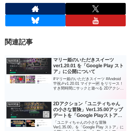
関連記事
マリー姫のいただきスイーツ
制作関連
ver1.20.01 を「Google Play スト
ア」に公開について
#マリー姫のいただきスイーツ #Android
🎊祝🎉v1.20.01 マイナー🆙 をリリース！
すき間時間にサックと遊べる 2Dアクショ
ンゲーム。🧁スイーツ🍭好きな方、レト
ロゲームファン、マリー姫ファン、是非
是非、遊んでください😘 応援、よろしく
2Dアクション「ユニティちゃん
制作関連
お願いします😘⚔Playストア
の小さな冒険」Ver1.35.00アップ
⚔https://play.google.com/store/apps/deta
デートを「Google Playストア」
ils?
に公開について
id=com.HatanaKikaku.MariItadakiSweets
「ユニティちゃんの小さな冒険
Ver1.35.00」を「Google Play ストア」に