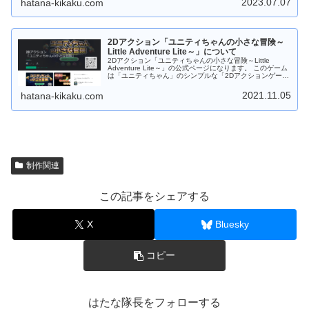
2023.07.07
hatana-kikaku.com
ます。 遊び方は２つ！ １プレイモードとAI対局モード。
・１プレイモードは 「制限時間との闘い！」 ・AI対局モ
ードは 「AIと記憶力勝負！」 難易度は 初級から上級。 ラ
クラク片手で簡単操作！ ゲーム中はカードをタップするだ
け！ 難しい操作はありません。 自分のペースで遊べま
す。 お寿司屋さんに出かける前にちょいプレイ！！ テン
2Dアクション「ユニティちゃんの小さな冒険～
ション・アゲアゲで出かけよう！！ Android版の場合は
Little Adventure Lite～」について
「Google Play ストア」からダウンロードしてから遊ぶこ
2Dアクション「ユニティちゃんの小さな冒険～Little
とができます。 Web版の場合はダウンロードなしでＰＣの
Adventure Lite～」の公式ページになります。 このゲーム
ブラウザで遊ぶことができます。 もちろんフリーソフトで
は「ユニティちゃん」のシンプルな「2Dアクションゲー
す。応援、よろしくお願いします。
ム」です。 制限時間内までにユニティちゃんを帰宅させよ
う！ 道中には「ウニ？」「オポッサム」「大鷲」などのモ
2021.11.05
hatana-kikaku.com
ンスターがいっぱい！ジャンプしてよけてください。
Android版は ステージ１０まで「Google Play ストア」か
らダウンロードしてから遊べます。 Web版は ステージ３
までダウンロードなしでＰＣのブラウザで遊べます。 もち
ろんフリーソフトです。応援、よろしくお願いします。
制作関連
この記事をシェアする
X
Bluesky
コピー
はたな隊長をフォローする