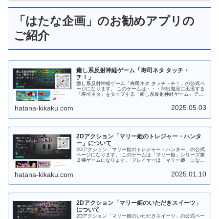
「はたな企画」のお勧めアプリの
ご紹介
癒し系反射神経ゲーム「寿司ネタ タッチ・
チ！」
癒し系反射神経ゲーム「寿司ネタ タッチ・チ！」の公式ペ
ージになります。 このゲームは・・・神出鬼没に出没する
「寿司ネタ」をタップする「癒し系反射神経ゲーム」で
す。 登場する「寿司ネタ」は 中トロ・鯛・海老 など全２
１種。「寿司ネタ」以外のタップはミスになります。 ミス
2025.05.03
hatana-kikaku.com
しないよう「寿司ネタ」のみをタップしてタップポイント
をかせぎ、ミッションをクリアをめざすゲームになりま
す。 ステージ数は全部で１０個！ 難易度は 初級から上
級。ステージ毎に様々なミッションがあります。 お寿司屋
さんに出かける前にちょいプレイ！！ テンション・アゲア
2Dアクション「マリー姫のトレジャー・ハンタ
ゲで出かけよう！！ Android版の場合は「Google Play ス
トア」からダウンロードしてから遊ぶことができます。
ー」について
Web版の場合はダウンロードなしでＰＣのブラウザで遊ぶ
2Dアクション「マリー姫のトレジャー・ハンター」の公式
ことができます。 もちろんフリーソフトです。応援、よろ
ページになります。 このゲームは「マリー姫」シリーズ第
しくお願いします。
２弾ゲームになります。 プレイヤーは「マリー姫」になっ
て レーダーを見ながらステージ上にある宝物をすべて収集
する アクションゲームです。 ステージ上には モンスター
2025.01.10
hatana-kikaku.com
が出没してます。捕まらないよう「バナナ」や「爆弾」を
駆使してモンスターを足止めしながら、宝物をすべて集め
よう！ Android版は 「Google Play ストア」からダウンロ
ードしてから遊べます。 もちろんフリーソフトです。応
援、よろしくお願いします。
2Dアクション「マリー姫のいただきスイーツ」
について
2Dアクション「マリー姫のいただきスイーツ」の公式ペー