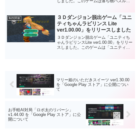
しました。このゲームは落ち物パズルゲ
ームの定番「テトリス風パズルゲーム」
になります主なバージョンアップ内容は
次のとおりになります。一部のブラウザ
３Ｄダンジョン脱出ゲーム「ユニ
制作関連
で表示崩れがあったので修正しました。
ティちゃんラビリンス Lite
「ご意見・ご要望」のリンク先を廃止し
ver1.00.00」をリリースしました
ました。ダウンロードなしでＰＣのブラ
ウザで遊ぶことができます。もちろんフ
３Ｄダンジョン脱出ゲーム「ユニティち
リーソフトです。
ゃんラビリンスLite ver1.00.00」をリリー
スしました。このゲームは「ユニティち
ゃん」の「３Ｄダンジョン脱出ゲーム」
になります。理不尽にも・・・「プレー
ヤー（あなた）」である「ユニティちゃ
ん」は地下迷宮に閉じ込められていま
す。制限時間内までにこのダンジョンの
どこかにある「出口（ドア）」から脱出
マリー姫のいただきスイーツ ver1.30.00
を目指してください。道中には・・・行
を「Google Play ストア」に公開につい
く手を阻む「ゾンビ」が出没していま
て
す。残念ながら「ユニティちゃん」には
「ゾンビ」に抗う手段が残されていませ
ん。「ゾンビ」に捕まえらないようにヒ
タスラ逃げてください。このゲームは定
お手軽AI対局「ロボ太のリバーシ」
められたコースの走破時間を競う「タイ
v1.44.00 を「Google Play ストア」に公
ム‐トライアルゲーム」になります。ダウ
開について
ンロードなしでＰＣのブラウザで遊ぶこ
とができます。もちろんフリーソフトで
す。