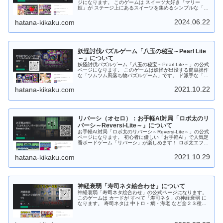
ジになります。 このゲームは スイーツ大好き「マリー
姫」が ステージ上にあるスイーツを集めるシンプルな「２
Dアクションゲーム」です。 ステージ上には モンスターが
出没してます。捕まらないよう逃げながら、スイーツをす
2024.06.22
hatana-kikaku.com
べて集めよう！ Android版は 「Google Play ストア」から
ダウンロードしてから遊べます。 もちろんフリーソフトで
す。応援、よろしくお願いします。
妖怪討伐パズルゲーム「八玉の秘宝～Pearl Lite
～」について
妖怪討伐パズルゲーム「八玉の秘宝～Pearl Lite～」の公式
ページになります。 このゲームは妖怪が出没する簡単操作
な「ツムツム風落ち物パズルゲーム」です。 ド派手な「宝
玉スキル」やパズル力を駆使して攻略しよう！ すき間時間
にサックと遊べますので 是非是非、お試しください。 ゲ
2021.10.22
hatana-kikaku.com
ーム中は８種類の宝玉（パール）が落ちてきますので同じ
種類の宝玉（パール）を３つ以上つなげてください。 ４つ
以上つなげると時限爆弾が発動します。時限爆弾はタップ
することで手動で爆発させることもできます。 さらに時限
爆弾が爆発すると近くにある時限爆弾も連鎖爆発します。
リバーシ（オセロ）：お手軽AI対局「ロボ太のリ
宝玉の他に特殊宝玉（２～３色変換）、跳玉（パンチ）、
妖玉があります。 「宝玉スキル：焔」は超強力！！発動す
バーシ～Reversi-Lite～」について
ると同じ色の「宝玉」をまとめて消します。 Android版は
お手軽AI対局「ロボ太のリバーシ～Reversi-Lite～」の公式
「Google Play ストア」からダウンロードしてから遊ぶこ
ページになります。 初心者に優しい「お手軽AI」で人気定
とができます。 Web版はダウンロードなしでＰＣのブラウ
番ボードゲーム「リバーシ」が楽しめます！ ロボ太エフェ
ザで遊ぶことができます。 もちろんフリーソフトです。応
クト、ロボ太ツィートがおもしろい！など他のリバーシに
援、よろしくお願いします。
はない要素あり！ あなたを飽きさせません！ 通勤・通学
2021.10.29
hatana-kikaku.com
中にサクッと短時間で遊べますので 是非是非、お試しくだ
さい。 対戦はAIのみで強さは初級～中級程度。全部で１６
段階！！ レベル９～１６では 「リバーシ大好き妖精（シ
ンシア）」が降臨します！ 今後も改良を加えて「ロボ太-
AI」を強化！上級者でも満足できるレベルに調整しようと
神経衰弱「寿司ネタ絵合わせ」について
思っています。 Android版の場合は「Google Play スト
ア」からダウンロードしてから遊ぶことができます。 Web
神経衰弱「寿司ネタ絵合わせ」の公式ページになります。
版の場合はダウンロードなしでＰＣのブラウザで遊ぶこと
このゲームは カードが すべて「寿司ネタ」の神経衰弱 に
ができます。 もちろんフリーソフトです。応援、よろしく
なります。 寿司ネタは 中トロ・鯛・海老 など全２３種。
お願いします。
１プレイモードでゲーム開始時は１０種。 １０ステージク
リア毎に １枚ずつネタカードを追加！！（最大：１３０ス
テージまで） AI対局モードでは初めから全２３種、登場し