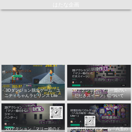
はたな企画
3Dダンジョン脱出ゲーム「ユ
2Dアクション「マリー姫のい
ニティちゃんラビリンス Lite」
ただきスイーツ」について
について
2Dアクション「マリー姫のト
妖怪討伐パズルゲーム「八玉の