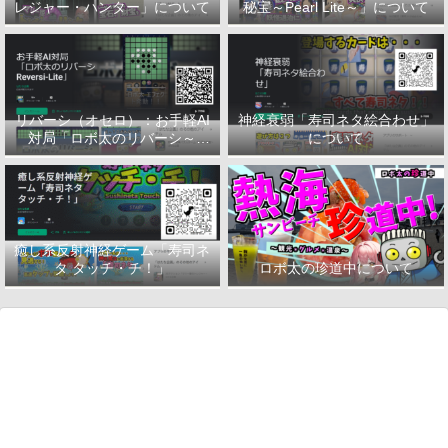
レジャー・ハンター」について
秘宝～Pearl Lite～」について
リバーシ（オセロ）：お手軽AI
神経衰弱「寿司ネタ絵合わせ」
対局「ロボ太のリバーシ～
について
Reversi-Lite～」について
癒し系反射神経ゲーム「寿司ネ
タ タッチ・チ！」
ロボ太の珍道中について