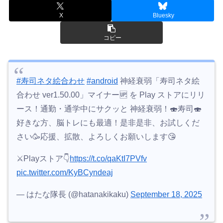
X
Bluesky
コピー
#寿司ネタ絵合わせ
#android
神経衰弱「寿司ネタ絵
合わせ ver1.50.00」マイナー🆙 を Play ストアにリリ
ース！通勤・通学中にサクッと 神経衰弱！🍣寿司🍣
好きな方、脳トレにも最適！是非是非、お試しくだ
さい🥳応援、拡散、よろしくお願いします😘
⚔Playストア👇
https://t.co/qaKtI7PVfv
pic.twitter.com/KyBCyndeaj
— はたな隊長 (@hatanakikaku)
September 18, 2025